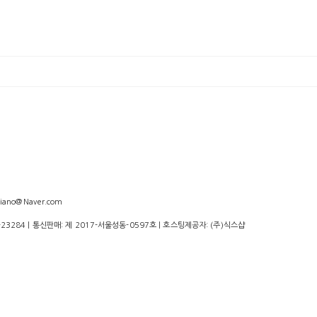
iano@Naver.com
-23284
| 통신판매:
제 2017-서울성동-0597호
| 호스팅제공자: (주)식스샵