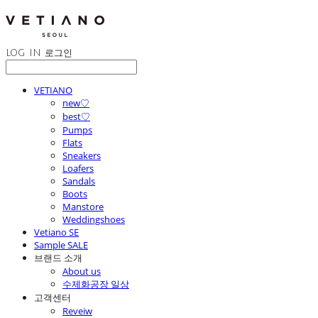
LOG IN
로그인
VETIANO
new♡
best♡
Pumps
Flats
Sneakers
Loafers
Sandals
Boots
Manstore
Weddingshoes
Vetiano SE
Sample SALE
브랜드 소개
About us
수제화공장 일상
고객센터
Reveiw