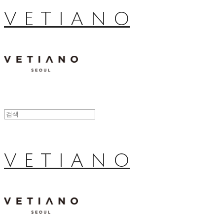
V E T I A N O
V E T I A N O