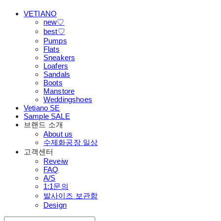
VETIANO
new♡
best♡
Pumps
Flats
Sneakers
Loafers
Sandals
Boots
Manstore
Weddingshoes
Vetiano SE
Sample SALE
브랜드 소개
About us
수제화공장 일상
고객센터
Reveiw
FAQ
A/S
1:1문의
발사이즈 보관함
Design