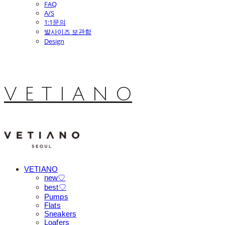
FAQ
A/S
1:1문의
발사이즈 보관함
Design
V E T I A N O
VETIANO
new♡
best♡
Pumps
Flats
Sneakers
Loafers