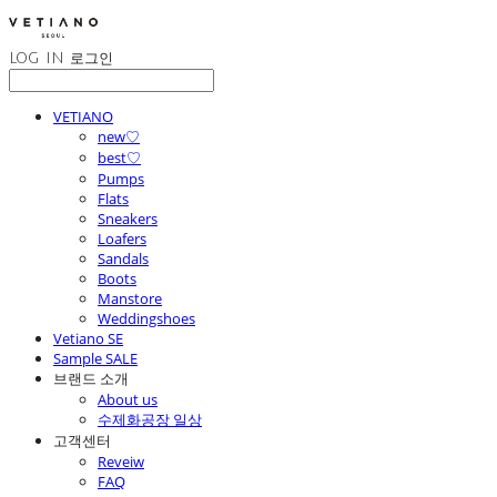
LOG IN
로그인
VETIANO
new♡
best♡
Pumps
Flats
Sneakers
Loafers
Sandals
Boots
Manstore
Weddingshoes
Vetiano SE
Sample SALE
브랜드 소개
About us
수제화공장 일상
고객센터
Reveiw
FAQ