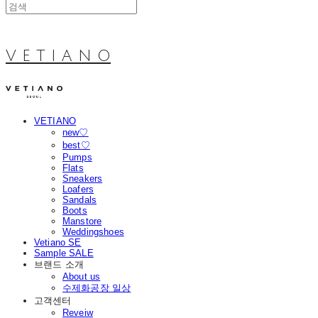
V E T I A N O
VETIANO
new♡
best♡
Pumps
Flats
Sneakers
Loafers
Sandals
Boots
Manstore
Weddingshoes
Vetiano SE
Sample SALE
브랜드 소개
About us
수제화공장 일상
고객센터
Reveiw