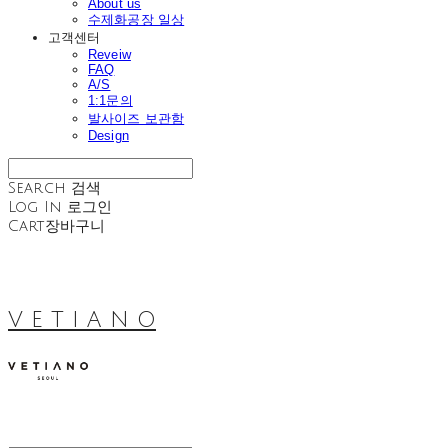
About us
수제화공장 일상
고객센터
Reveiw
FAQ
A/S
1:1문의
발사이즈 보관함
Design
Search
검색
Log In
로그인
Cart
장바구니
V E T I A N O