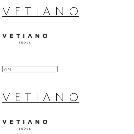
V E T I A N O
V E T I A N O