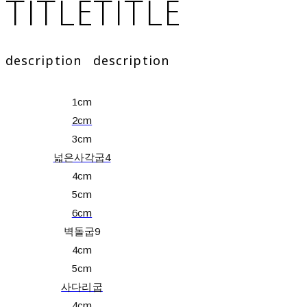
TITLE
TITLE
description
description
1cm
2cm
3cm
넓은사각굽4
4cm
5cm
6cm
벽돌굽9
4cm
5cm
사다리굽
4cm