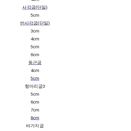
사각굽(단일)
5cm
반사각굽(단일)
3cm
4cm
5cm
6cm
둥근굽
4cm
5cm
항아리굽3
5cm
6cm
7cm
8cm
바가지굽