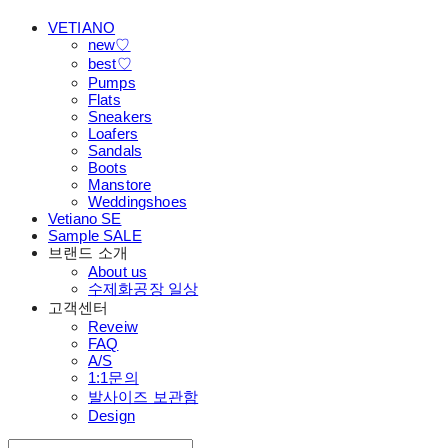
VETIANO
new♡
best♡
Pumps
Flats
Sneakers
Loafers
Sandals
Boots
Manstore
Weddingshoes
Vetiano SE
Sample SALE
브랜드 소개
About us
수제화공장 일상
고객센터
Reveiw
FAQ
A/S
1:1문의
발사이즈 보관함
Design