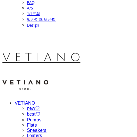
FAQ
A/S
1:1문의
발사이즈 보관함
Design
V E T I A N O
VETIANO
new♡
best♡
Pumps
Flats
Sneakers
Loafers