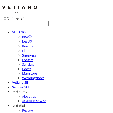
LOG IN
로그인
VETIANO
new♡
best♡
Pumps
Flats
Sneakers
Loafers
Sandals
Boots
Manstore
Weddingshoes
Vetiano SE
Sample SALE
브랜드 소개
About us
수제화공장 일상
고객센터
Reveiw