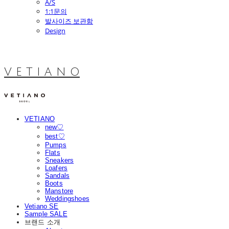
A/S
1:1문의
발사이즈 보관함
Design
V E T I A N O
VETIANO
new♡
best♡
Pumps
Flats
Sneakers
Loafers
Sandals
Boots
Manstore
Weddingshoes
Vetiano SE
Sample SALE
브랜드 소개