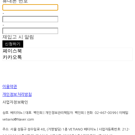
휴대폰 번호
-
-
재입고 시 알림
신청하기
페이스북
카카오톡
이용약관
개인정보처리방침
사업자정보확인
상호: 베티아노 | 대표: 백인희 | 개인정보관리책임자: 백인희 | 전화: 02-467-0099 | 이메일:
vetiano@Naver.com
주소: 서울 성동구 성수일로 48, (거영빌딩) 1층 VETIANO 베티아노 | 사업자등록번호:
212-