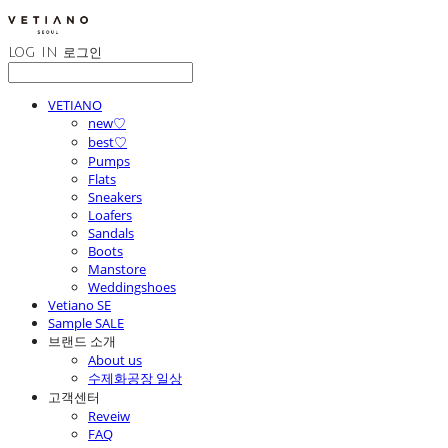
LOG IN
로그인
VETIANO
new♡
best♡
Pumps
Flats
Sneakers
Loafers
Sandals
Boots
Manstore
Weddingshoes
Vetiano SE
Sample SALE
브랜드 소개
About us
수제화공장 일상
고객센터
Reveiw
FAQ