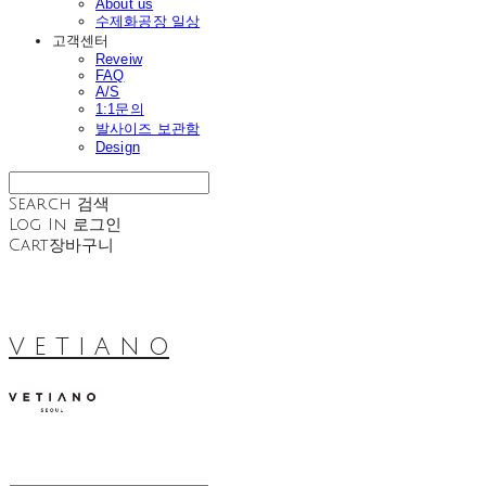
About us
수제화공장 일상
고객센터
Reveiw
FAQ
A/S
1:1문의
발사이즈 보관함
Design
Search
검색
Log In
로그인
Cart
장바구니
V E T I A N O