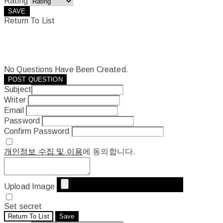
Rating
SAVE
Return To List
No Questions Have Been Created.
POST QUESTION
Subject
Writer
Email
Password
Confirm Password
개인정보 수집 및 이용
에 동의합니다.
Upload Image
Set secret
Return To List
Save