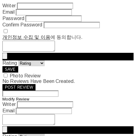
Writer
Email
Password
Confirm Password
개인정보 수집 및 이용
에 동의합니다.
Rating
SAVE
Photo Review
No Reviews Have Been Created.
POST REVIEW
Modify Review
Writer
Email