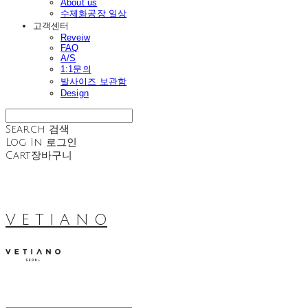
About us
수제화공장 일상
고객센터
Reveiw
FAQ
A/S
1:1문의
발사이즈 보관함
Design
Search
검색
Log In
로그인
Cart
장바구니
V E T I A N O