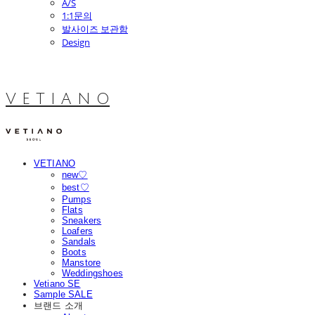
A/S
1:1문의
발사이즈 보관함
Design
V E T I A N O
VETIANO
new♡
best♡
Pumps
Flats
Sneakers
Loafers
Sandals
Boots
Manstore
Weddingshoes
Vetiano SE
Sample SALE
브랜드 소개