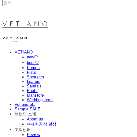
V E T I A N O
VETIANO
new♡
best♡
Pumps
Flats
Sneakers
Loafers
Sandals
Boots
Manstore
Weddingshoes
Vetiano SE
Sample SALE
브랜드 소개
About us
수제화공장 일상
고객센터
Reveiw