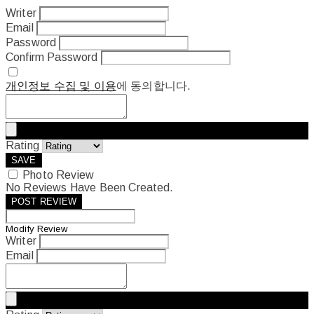
Writer
Email
Password
Confirm Password
개인정보 수집 및 이용
에 동의합니다.
Rating
SAVE
Photo Review
No Reviews Have Been Created.
POST REVIEW
Modify Review
Writer
Email