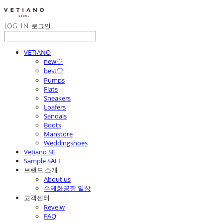
LOG IN
로그인
VETIANO
new♡
best♡
Pumps
Flats
Sneakers
Loafers
Sandals
Boots
Manstore
Weddingshoes
Vetiano SE
Sample SALE
브랜드 소개
About us
수제화공장 일상
고객센터
Reveiw
FAQ