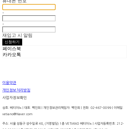
휴대폰 번호
-
-
재입고 시 알림
신청하기
페이스북
카카오톡
이용약관
개인정보처리방침
사업자정보확인
상호: 베티아노 | 대표: 백인희 | 개인정보관리책임자: 백인희 | 전화: 02-467-0099 | 이메일:
vetiano@Naver.com
주소: 서울 성동구 성수일로 48, (거영빌딩) 1층 VETIANO 베티아노 | 사업자등록번호:
212-