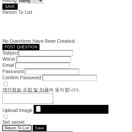
Rating
SAVE
Return To List
No Questions Have Been Created.
POST QUESTION
Subject
Writer
Email
Password
Confirm Password
개인정보 수집 및 이용
에 동의합니다.
Upload Image
Set secret
Return To List
Save