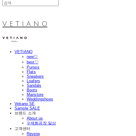
V E T I A N O
VETIANO
new♡
best♡
Pumps
Flats
Sneakers
Loafers
Sandals
Boots
Manstore
Weddingshoes
Vetiano SE
Sample SALE
브랜드 소개
About us
수제화공장 일상
고객센터
Reveiw