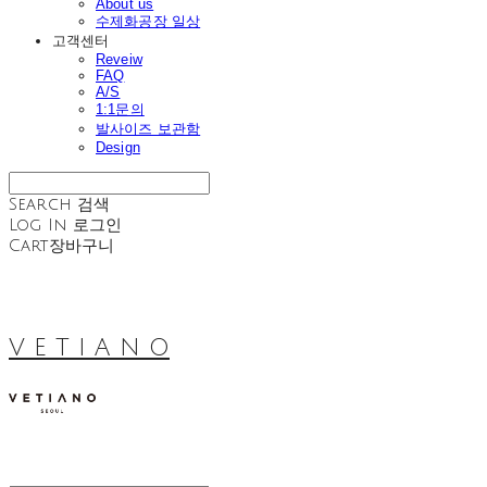
About us
수제화공장 일상
고객센터
Reveiw
FAQ
A/S
1:1문의
발사이즈 보관함
Design
Search
검색
Log In
로그인
Cart
장바구니
V E T I A N O