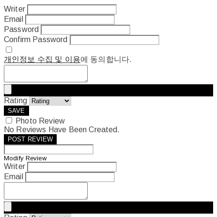
Writer
Email
Password
Confirm Password
개인정보 수집 및 이용
에 동의합니다.
Rating
SAVE
Photo Review
No Reviews Have Been Created.
POST REVIEW
Modify Review
Writer
Email