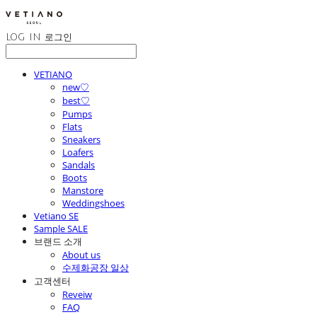
LOG IN
로그인
VETIANO
new♡
best♡
Pumps
Flats
Sneakers
Loafers
Sandals
Boots
Manstore
Weddingshoes
Vetiano SE
Sample SALE
브랜드 소개
About us
수제화공장 일상
고객센터
Reveiw
FAQ