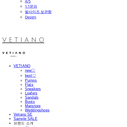
A/S
1:1문의
발사이즈 보관함
Design
V E T I A N O
VETIANO
new♡
best♡
Pumps
Flats
Sneakers
Loafers
Sandals
Boots
Manstore
Weddingshoes
Vetiano SE
Sample SALE
브랜드 소개