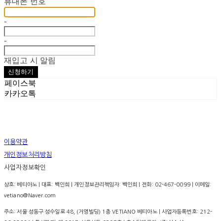
휴대폰 번호
-
-
재입고 시 알림
신청하기
페이스북
카카오톡
이용약관
개인정보처리방침
사업자정보확인
상호: 베티아노 | 대표: 백인희 | 개인정보관리책임자: 백인희 | 전화: 02-467-0099 | 이메일:
vetiano@Naver.com
주소: 서울 성동구 성수일로 48, (거영빌딩) 1층 VETIANO 베티아노 | 사업자등록번호:
212-