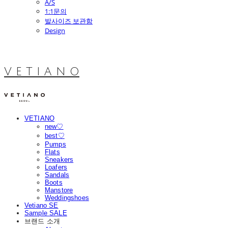
A/S
1:1문의
발사이즈 보관함
Design
V E T I A N O
VETIANO
new♡
best♡
Pumps
Flats
Sneakers
Loafers
Sandals
Boots
Manstore
Weddingshoes
Vetiano SE
Sample SALE
브랜드 소개