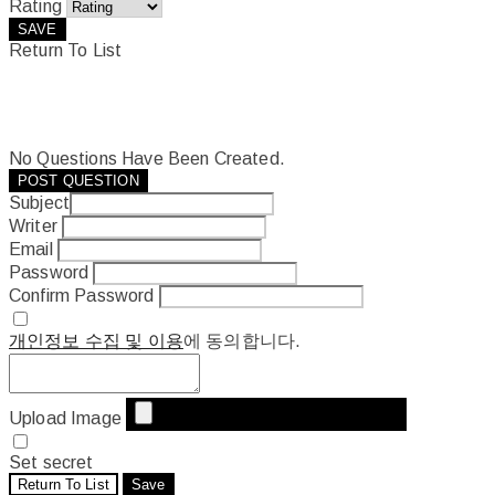
Rating
SAVE
Return To List
No Questions Have Been Created.
POST QUESTION
Subject
Writer
Email
Password
Confirm Password
개인정보 수집 및 이용
에 동의합니다.
Upload Image
Set secret
Return To List
Save