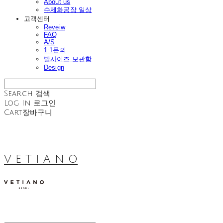
About us
수제화공장 일상
고객센터
Reveiw
FAQ
A/S
1:1문의
발사이즈 보관함
Design
Search
검색
Log In
로그인
Cart
장바구니
V E T I A N O