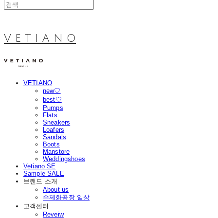
V E T I A N O
VETIANO
new♡
best♡
Pumps
Flats
Sneakers
Loafers
Sandals
Boots
Manstore
Weddingshoes
Vetiano SE
Sample SALE
브랜드 소개
About us
수제화공장 일상
고객센터
Reveiw