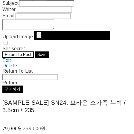
Subject
Writer
Email
Upload Image
Set secret
Return To Post
Save
Edit
Delete
Return To List
Return
구매하기
[SAMPLE SALE] SN24. 브라운 소가죽 누벅 /
3.5cm / 235
79,000원
239,000원