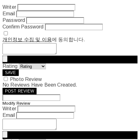
Writer
Email
Password
Confirm Password
개인정보 수집 및 이용
에 동의합니다.
Rating
SAVE
Photo Review
No Reviews Have Been Created.
POST REVIEW
Modify Review
Writer
Email