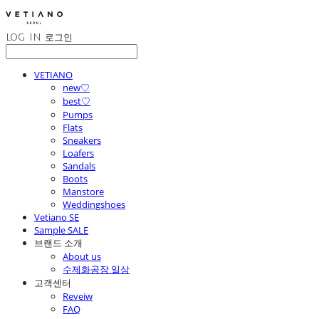
LOG IN
로그인
VETIANO
new♡
best♡
Pumps
Flats
Sneakers
Loafers
Sandals
Boots
Manstore
Weddingshoes
Vetiano SE
Sample SALE
브랜드 소개
About us
수제화공장 일상
고객센터
Reveiw
FAQ