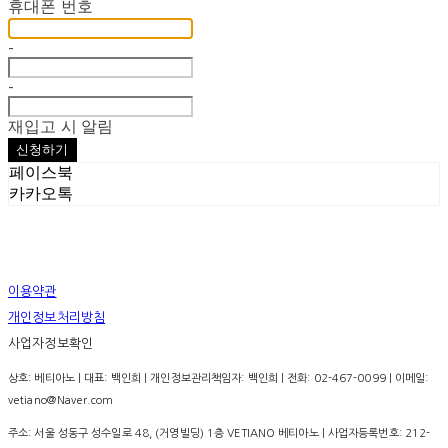
휴대폰 번호
-
-
재입고 시 알림
신청하기
페이스북
카카오톡
이용약관
개인정보처리방침
사업자정보확인
상호: 베티아노 | 대표: 백인희 | 개인정보관리책임자: 백인희 | 전화: 02-467-0099 | 이메일:
vetiano@Naver.com
주소: 서울 성동구 성수일로 48, (거영빌딩) 1층 VETIANO 베티아노 | 사업자등록번호:
212-