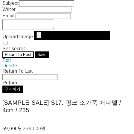
Subject
Writer
Email
Upload Image
Set secret
Return To Post
Save
Edit
Delete
Return To List
Return
구매하기
[SAMPLE SALE] S17. 핑크 소가죽 애나멜 /
4cm / 235
69,000원
239,000원