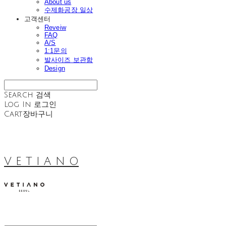
About us
수제화공장 일상
고객센터
Reveiw
FAQ
A/S
1:1문의
발사이즈 보관함
Design
Search
검색
Log In
로그인
Cart
장바구니
V E T I A N O