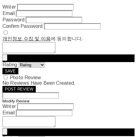
Writer
Email
Password
Confirm Password
개인정보 수집 및 이용
에 동의합니다.
Rating
SAVE
Photo Review
No Reviews Have Been Created.
POST REVIEW
Modify Review
Writer
Email