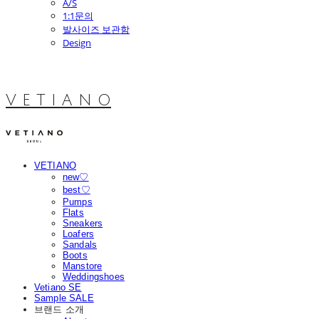
A/S
1:1문의
발사이즈 보관함
Design
V E T I A N O
VETIANO
new♡
best♡
Pumps
Flats
Sneakers
Loafers
Sandals
Boots
Manstore
Weddingshoes
Vetiano SE
Sample SALE
브랜드 소개