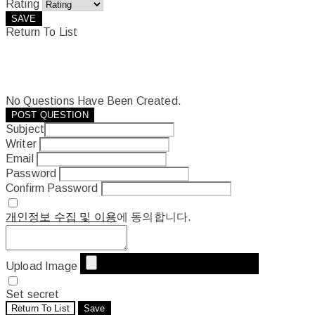
Rating
SAVE
Return To List
No Questions Have Been Created.
POST QUESTION
Subject
Writer
Email
Password
Confirm Password
개인정보 수집 및 이용
에 동의합니다.
Upload Image
Set secret
Return To List
Save