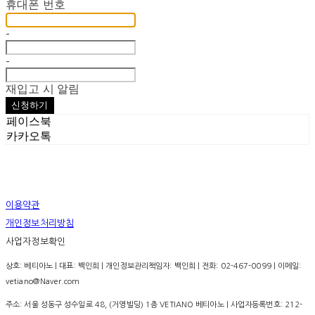
휴대폰 번호
-
-
재입고 시 알림
신청하기
페이스북
카카오톡
이용약관
개인정보처리방침
사업자정보확인
상호: 베티아노 | 대표: 백인희 | 개인정보관리책임자: 백인희 | 전화: 02-467-0099 | 이메일:
vetiano@Naver.com
주소: 서울 성동구 성수일로 48, (거영빌딩) 1층 VETIANO 베티아노 | 사업자등록번호:
212-