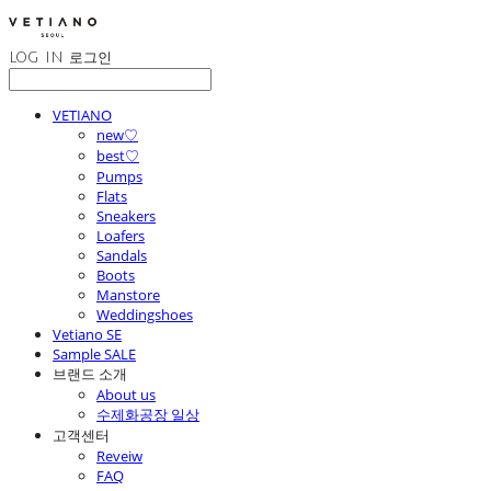
LOG IN
로그인
VETIANO
new♡
best♡
Pumps
Flats
Sneakers
Loafers
Sandals
Boots
Manstore
Weddingshoes
Vetiano SE
Sample SALE
브랜드 소개
About us
수제화공장 일상
고객센터
Reveiw
FAQ