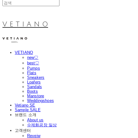
V E T I A N O
VETIANO
new♡
best♡
Pumps
Flats
Sneakers
Loafers
Sandals
Boots
Manstore
Weddingshoes
Vetiano SE
Sample SALE
브랜드 소개
About us
수제화공장 일상
고객센터
Reveiw