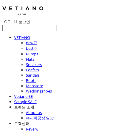
LOG IN
로그인
VETIANO
new♡
best♡
Pumps
Flats
Sneakers
Loafers
Sandals
Boots
Manstore
Weddingshoes
Vetiano SE
Sample SALE
브랜드 소개
About us
수제화공장 일상
고객센터
Reveiw