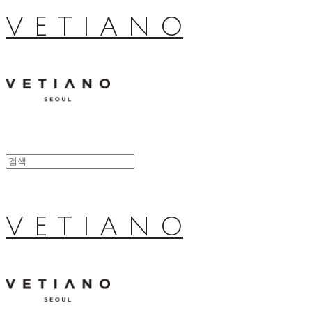
V E T I A N O
V E T I A N O