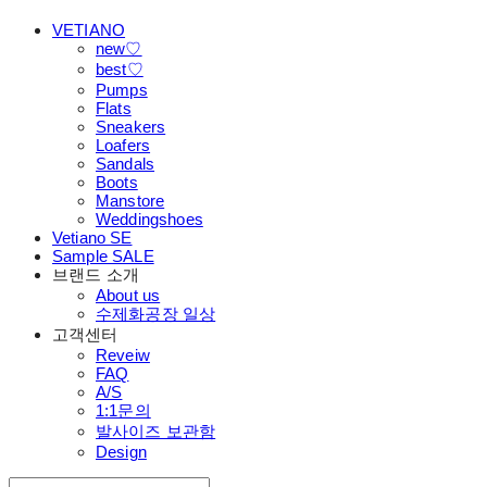
VETIANO
new♡
best♡
Pumps
Flats
Sneakers
Loafers
Sandals
Boots
Manstore
Weddingshoes
Vetiano SE
Sample SALE
브랜드 소개
About us
수제화공장 일상
고객센터
Reveiw
FAQ
A/S
1:1문의
발사이즈 보관함
Design