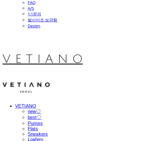
FAQ
A/S
1:1문의
발사이즈 보관함
Design
V E T I A N O
VETIANO
new♡
best♡
Pumps
Flats
Sneakers
Loafers