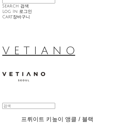
Search
검색
Log In
로그인
Cart
장바구니
V E T I A N O
프뤼이트 키높이 앵클 / 블랙