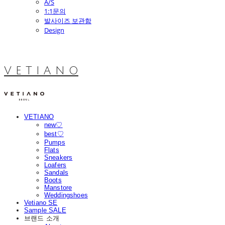
A/S
1:1문의
발사이즈 보관함
Design
V E T I A N O
VETIANO
new♡
best♡
Pumps
Flats
Sneakers
Loafers
Sandals
Boots
Manstore
Weddingshoes
Vetiano SE
Sample SALE
브랜드 소개