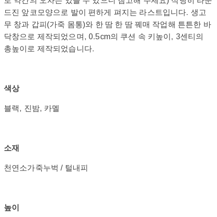
로 약간의 오차는 있을 수 있으니 참고해 주세요) 적당히 라운
드진 앞코모양으로 발이 편하게 펴지는 라스트입니다. 생고
무 창과 갑피(가죽 몸통)와 한 땀 한 땀 꿰매 작업해 튼튼한 바
닥창으로 제작되었으며, 0.5cm의 쿠션 속 키높이, 3센티의
총높이로 제작되었습니다.
색상
블랙, 진밤, 카멜
소재
천연소가죽누벅 / 털내피
높이