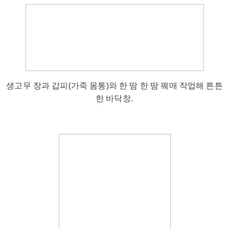
생고무 창과 갑피(가죽 몸통)와 한 땀 한 땀 꿰매 작업해 튼튼
한 바닥창.