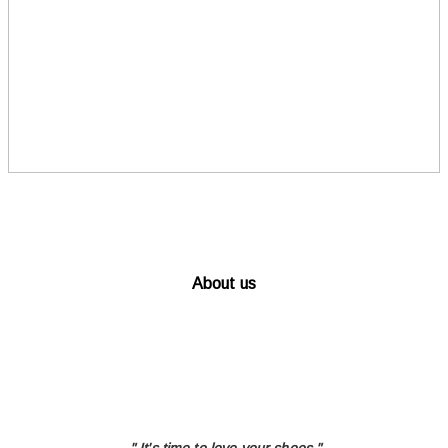
About us
" It's time to love
your shoes "