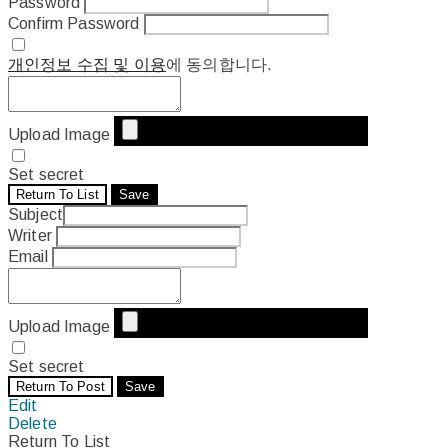
Password
Confirm Password
개인정보 수집 및 이용
에 동의합니다.
Upload Image
Set secret
Return To List
Save
Subject
Writer
Email
Upload Image
Set secret
Return To Post
Save
Edit
Delete
Return To List