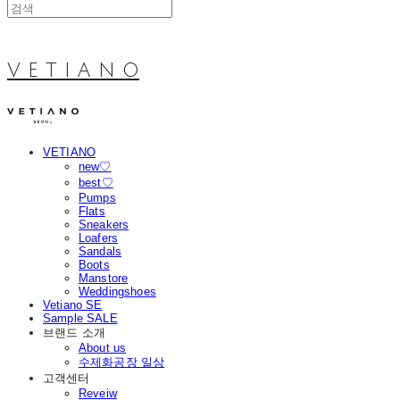
V E T I A N O
VETIANO
new♡
best♡
Pumps
Flats
Sneakers
Loafers
Sandals
Boots
Manstore
Weddingshoes
Vetiano SE
Sample SALE
브랜드 소개
About us
수제화공장 일상
고객센터
Reveiw