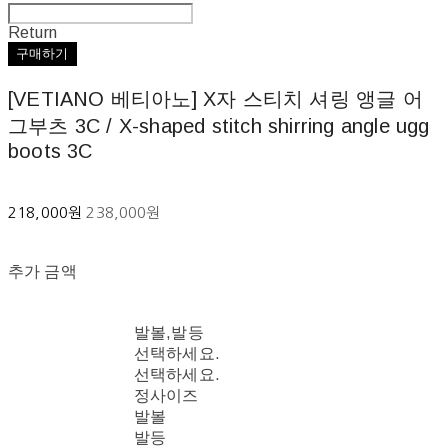
Return
구매하기
[VETIANO 베티아노] X자 스티치 셔링 앵글 어
그부츠 3C / X-shaped stitch shirring angle ugg
boots 3C
218,000원
238,000원
추가 금액
발볼,발등
선택하세요.
선택하세요.
정사이즈
발볼
발등