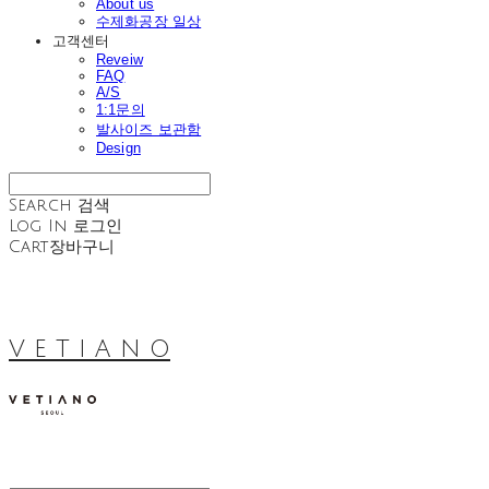
About us
수제화공장 일상
고객센터
Reveiw
FAQ
A/S
1:1문의
발사이즈 보관함
Design
Search
검색
Log In
로그인
Cart
장바구니
V E T I A N O