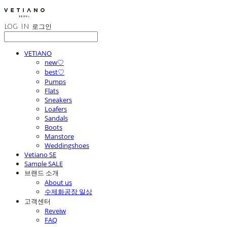
LOG IN
로그인
VETIANO
new♡
best♡
Pumps
Flats
Sneakers
Loafers
Sandals
Boots
Manstore
Weddingshoes
Vetiano SE
Sample SALE
브랜드 소개
About us
수제화공장 일상
고객센터
Reveiw
FAQ