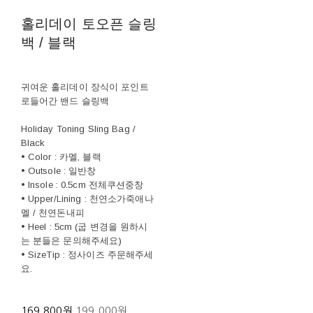
홀리데이 토오픈 슬링
백 / 블랙
귀여운 홀리데이 장식이 포인트
로들어간 밴드 슬링백
Holiday Toning Sling Bag /
Black
• Color : 카멜, 블랙
• Outsole : 일반창
• Insole : 0.5cm 전체쿠션중창
• Upper/Lining : 천연소가죽애나
멜 / 천연돈내피
• Heel : 5cm (굽 변경을 원하시
는 분들은 문의해주세요)
• SizeTip : 정사이즈 주문해주세
요.
169,800원
199,000원