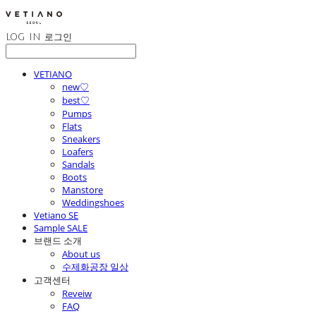
LOG IN
로그인
VETIANO
new♡
best♡
Pumps
Flats
Sneakers
Loafers
Sandals
Boots
Manstore
Weddingshoes
Vetiano SE
Sample SALE
브랜드 소개
About us
수제화공장 일상
고객센터
Reveiw
FAQ