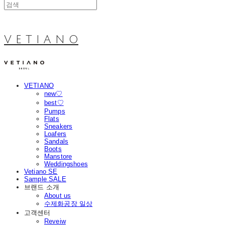
V E T I A N O
VETIANO
new♡
best♡
Pumps
Flats
Sneakers
Loafers
Sandals
Boots
Manstore
Weddingshoes
Vetiano SE
Sample SALE
브랜드 소개
About us
수제화공장 일상
고객센터
Reveiw