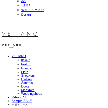
A/S
1:1문의
발사이즈 보관함
Design
V E T I A N O
VETIANO
new♡
best♡
Pumps
Flats
Sneakers
Loafers
Sandals
Boots
Manstore
Weddingshoes
Vetiano SE
Sample SALE
브랜드 소개