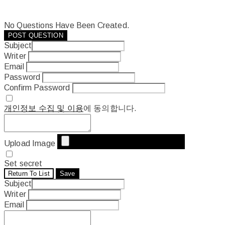
No Questions Have Been Created.
POST QUESTION
Subject
Writer
Email
Password
Confirm Password
개인정보 수집 및 이용
에 동의합니다.
Upload Image
Set secret
Return To List
Save
Subject
Writer
Email