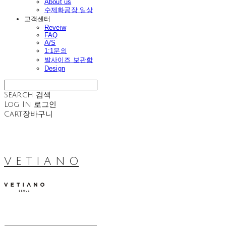
About us
수제화공장 일상
고객센터
Reveiw
FAQ
A/S
1:1문의
발사이즈 보관함
Design
Search
검색
Log In
로그인
Cart
장바구니
V E T I A N O