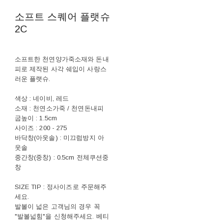
소프트 스퀘어 플랫슈
2C
소프트한 천연양가죽소재와 돈내
피로 제작된 사각 쉐입이 사랑스
러운 플랫슈.
색상 : 네이비, 레드
소재 : 천연소가죽 / 천연돈내피
굽높이 : 1.5cm
사이즈 : 200 - 275
바닥창(아웃솔) : 미끄럼방지 아
웃솔
중간창(중창) : 0.5cm 전체쿠션중
창
SIZE TIP : 정사이즈로 주문해주
세요.
발볼이 넓은 고객님의 경우 꼭
"발볼넓힘"을 신청해주세요. 베티