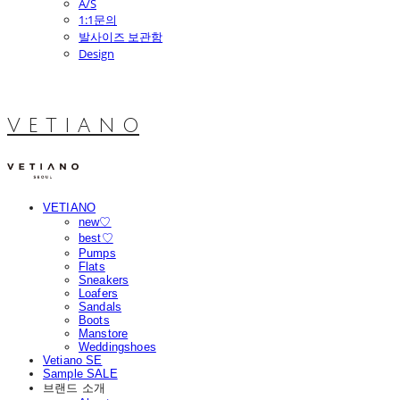
A/S
1:1문의
발사이즈 보관함
Design
V E T I A N O
VETIANO
new♡
best♡
Pumps
Flats
Sneakers
Loafers
Sandals
Boots
Manstore
Weddingshoes
Vetiano SE
Sample SALE
브랜드 소개