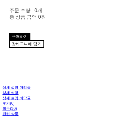
주문 수량
0개
총 상품 금액
0원
구매하기
장바구니에 담기
상세 설명 머리글
상세 설명
상세 설명 바닥글
후기(0)
질문(10)
관련 상품