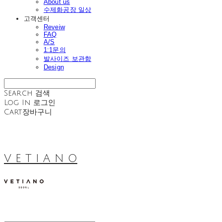
About us
수제화공장 일상
고객센터
Reveiw
FAQ
A/S
1:1문의
발사이즈 보관함
Design
Search
검색
Log In
로그인
Cart
장바구니
V E T I A N O