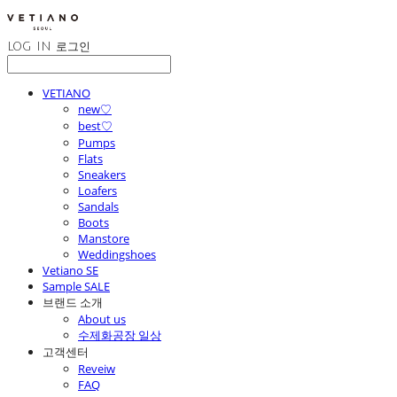
LOG IN
로그인
VETIANO
new♡
best♡
Pumps
Flats
Sneakers
Loafers
Sandals
Boots
Manstore
Weddingshoes
Vetiano SE
Sample SALE
브랜드 소개
About us
수제화공장 일상
고객센터
Reveiw
FAQ