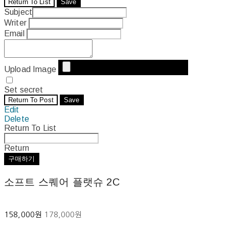
Return To List
Save
Subject
Writer
Email
Upload Image
Set secret
Return To Post
Save
Edit
Delete
Return To List
Return
구매하기
소프트 스퀘어 플랫슈 2C
158,000원
178,000원