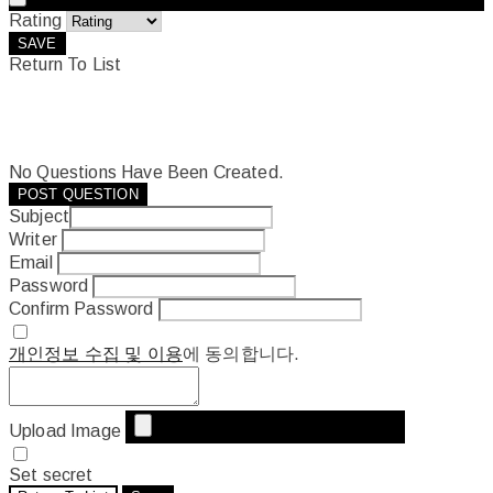
Rating
SAVE
Return To List
No Questions Have Been Created.
POST QUESTION
Subject
Writer
Email
Password
Confirm Password
개인정보 수집 및 이용
에 동의합니다.
Upload Image
Set secret