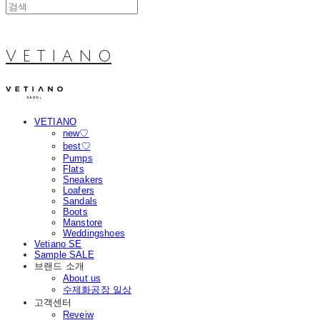
V E T I A N O
VETIANO
new♡
best♡
Pumps
Flats
Sneakers
Loafers
Sandals
Boots
Manstore
Weddingshoes
Vetiano SE
Sample SALE
브랜드 소개
About us
수제화공장 일상
고객센터
Reveiw