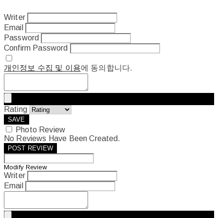
Writer
Email
Password
Confirm Password
개인정보 수집 및 이용
에 동의합니다.
Rating
SAVE
Photo Review
No Reviews Have Been Created.
POST REVIEW
Modify Review
Writer
Email