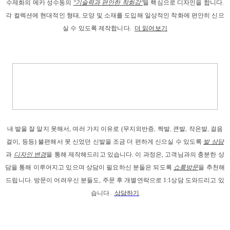
수제화의 메카 성수동의
"기술력과 편안한 착화감"
을 핵심으로 디자인을 합니다.
각 컬렉션에 현대적인 형태, 모양 및 소재를 도입해 일상적인 착화에 편안히 신으
실 수 있도록 제작합니다.
더 읽어보기
내 발을
 잘 알지 못해서, 
여러 가지 이유로
 (
무지외반증, 짝발, 큰발, 작은발, 걸음
걸이
, 등등) 
불편해서 못 신었던 신발을 조금 더 편하게 신으실 수 있도록 
발 상담
과
디자인 변경
을 통해 제작해드리고
 있습니다. 이 과정은, 고객님과의 충분한 상
담을 통해 이루어지고 있으며 상담이 필요하신 분들은 되도록 
쇼룸방문
을 추천해
드립니다. 
방문이 어려우신 분들도, 주문 후 개별연락으로 1:1상담 도와드리고 있
습니다. 
상담하기