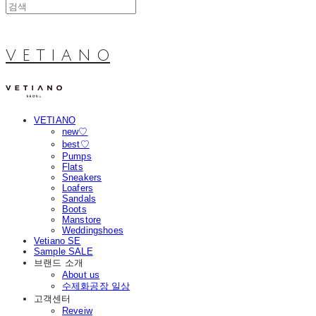
V E T I A N O
VETIANO
new♡
best♡
Pumps
Flats
Sneakers
Loafers
Sandals
Boots
Manstore
Weddingshoes
Vetiano SE
Sample SALE
브랜드 소개
About us
수제화공장 일상
고객센터
Reveiw