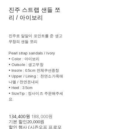
진주 스트랩 샌들 쪼
리 / 아이보리
진주로 알알이 포인트를 준 생고
무창의 샌들 쪼리
Pearl strap sandals / Ivory
• Color : 아이보리
• Outsole : 생고무창
• Insole : 0.5cm 전체쿠션중창
• Upper / Lining : 천연소가죽애
나멜 / 천연돈내피
• Heel : 3.5cm
• SizeTip : 정사이즈 주문해주세
요.
134,400원
188,000원
기본 할인
20,000원
할인 행사 (시즌오프 프로모