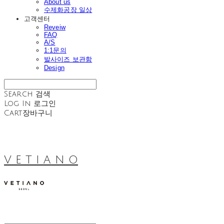
About us
수제화공장 일상
고객센터
Reveiw
FAQ
A/S
1:1문의
발사이즈 보관함
Design
Search
검색
Log In
로그인
Cart
장바구니
V E T I A N O