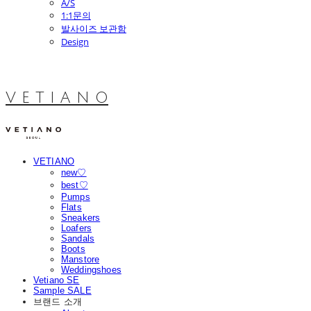
A/S
1:1문의
발사이즈 보관함
Design
V E T I A N O
VETIANO
new♡
best♡
Pumps
Flats
Sneakers
Loafers
Sandals
Boots
Manstore
Weddingshoes
Vetiano SE
Sample SALE
브랜드 소개