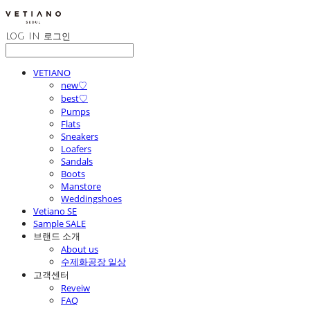
LOG IN
로그인
VETIANO
new♡
best♡
Pumps
Flats
Sneakers
Loafers
Sandals
Boots
Manstore
Weddingshoes
Vetiano SE
Sample SALE
브랜드 소개
About us
수제화공장 일상
고객센터
Reveiw
FAQ