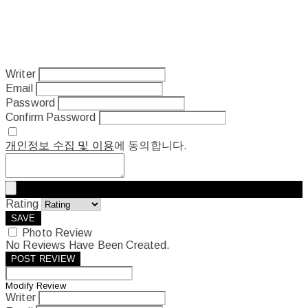
Writer
Email
Password
Confirm Password
개인정보 수집 및 이용
에 동의합니다.
Rating
SAVE
Photo Review
No Reviews Have Been Created.
POST REVIEW
Modify Review
Writer