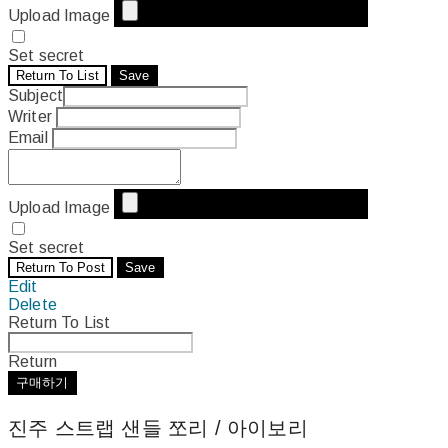
Upload Image
Set secret
Return To List
Save
Subject
Writer
Email
Upload Image
Set secret
Return To Post
Save
Edit
Delete
Return To List
Return
구매하기
진주 스트랩 샌들 쪼리 / 아이보리