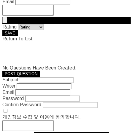
Email
Rating
SAVE
Return To List
No Questions Have Been Created.
POST QUESTION
Subject
Writer
Email
Password
Confirm Password
개인정보 수집 및 이용
에 동의합니다.