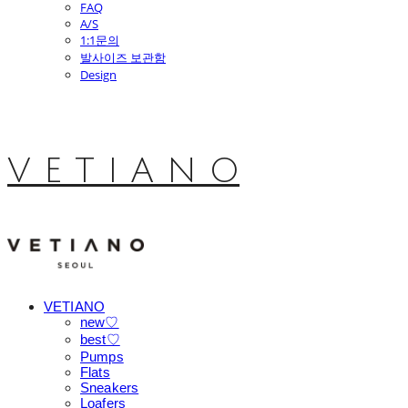
FAQ
A/S
1:1문의
발사이즈 보관함
Design
V E T I A N O
VETIANO
new♡
best♡
Pumps
Flats
Sneakers
Loafers