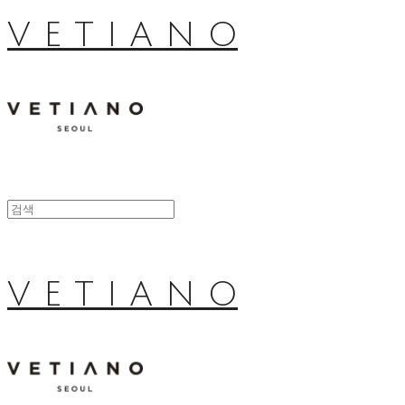
V E T I A N O
V E T I A N O