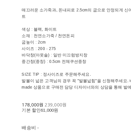
매끄러운 소가죽과, 돈내피로 2.5cm의 굽으로 안정되게 신
트
색상 : 블랙, 화이트
소재 : 천연소가죽 / 천연돈피
굽높이 : 2cm
사이즈 : 200 - 275
바닥창(아웃솔) : 일반 미끄럼방지창
중간창(중창) : 0.5cm 전체쿠션중창
SIZE TIP : 정사이즈로 주문해주세요.
발볼이 넓은 고객님의 경우 꼭 "발볼넓힘"을 신청해주세요. 베티
made 상품으로 구매전 담당 디자이너와의 상담을 통해 발
178,000원
239,000원
기본 할인
61,000원
배송비
-