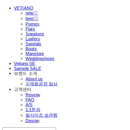
VETIANO
new♡
best♡
Pumps
Flats
Sneakers
Loafers
Sandals
Boots
Manstore
Weddingshoes
Vetiano SE
Sample SALE
브랜드 소개
About us
수제화공장 일상
고객센터
Reveiw
FAQ
A/S
1:1문의
발사이즈 보관함
Design