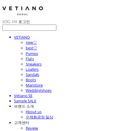
LOG IN
로그인
VETIANO
new♡
best♡
Pumps
Flats
Sneakers
Loafers
Sandals
Boots
Manstore
Weddingshoes
Vetiano SE
Sample SALE
브랜드 소개
About us
수제화공장 일상
고객센터
Reveiw