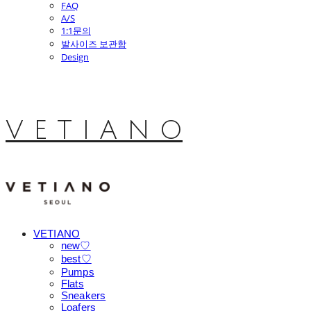
FAQ
A/S
1:1문의
발사이즈 보관함
Design
V E T I A N O
VETIANO
new♡
best♡
Pumps
Flats
Sneakers
Loafers