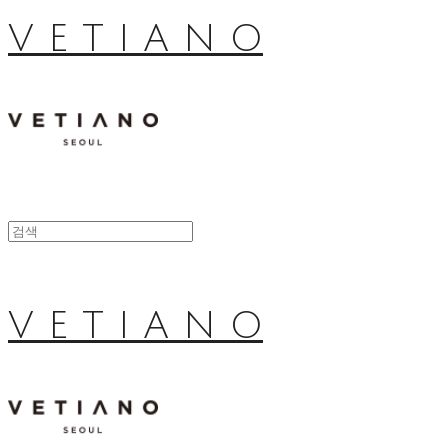
V E T I A N O
V E T I A N O