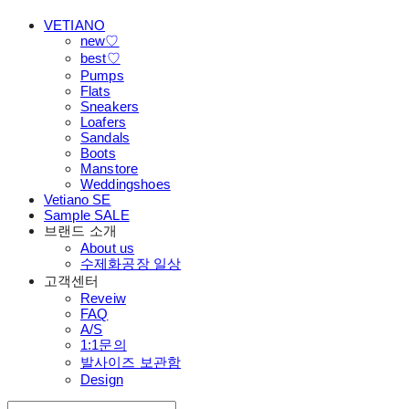
VETIANO
new♡
best♡
Pumps
Flats
Sneakers
Loafers
Sandals
Boots
Manstore
Weddingshoes
Vetiano SE
Sample SALE
브랜드 소개
About us
수제화공장 일상
고객센터
Reveiw
FAQ
A/S
1:1문의
발사이즈 보관함
Design