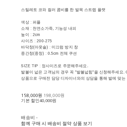
스틸레토 코와 컬러 콤비를 한 발목 스트랩 플랫
색상 : 퍼플
소재 : 천연소가죽, 기능성 내피
높이 : 2cm
사이즈 : 200-275
바닥창(아웃솔) : 미끄럼 방지 창
중간창(중창) : 0.5cm 전체 쿠션
SIZE TIP : 정사이즈로 주문해주세요.
발볼이 넓은 고객님의 경우 꼭 "발볼넓힘"을 신청해주세요. OR의
상품으로 구매전 담당 디자이너와의 상담을 통해 발에 맞는
158,000원
198,000원
기본 할인
40,000원
배송비
-
함께 구매 시 배송비 절약 상품 보기