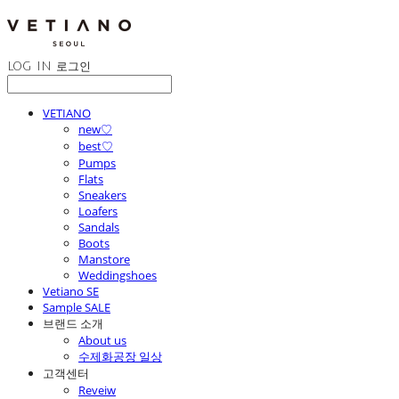
LOG IN
로그인
VETIANO
new♡
best♡
Pumps
Flats
Sneakers
Loafers
Sandals
Boots
Manstore
Weddingshoes
Vetiano SE
Sample SALE
브랜드 소개
About us
수제화공장 일상
고객센터
Reveiw