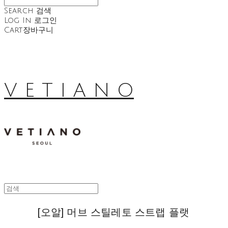
Search
검색
Log In
로그인
Cart
장바구니
V E T I A N O
[오알] 머브 스틸레토 스트랩 플랫