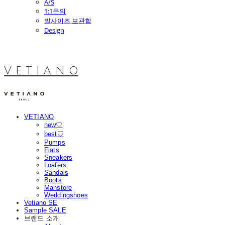
A/S
1:1문의
발사이즈 보관함
Design
V E T I A N O
VETIANO
new♡
best♡
Pumps
Flats
Sneakers
Loafers
Sandals
Boots
Manstore
Weddingshoes
Vetiano SE
Sample SALE
브랜드 소개