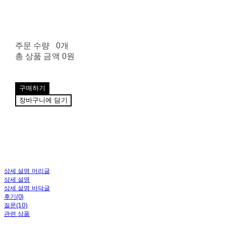
주문 수량
0개
총 상품 금액
0원
구매하기
장바구니에 담기
상세 설명 머리글
상세 설명
상세 설명 바닥글
후기(0)
질문(10)
관련 상품