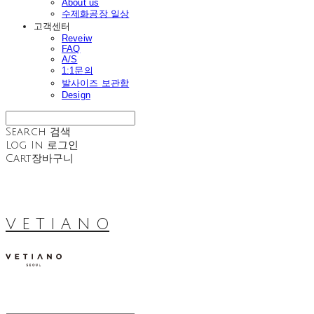
About us
수제화공장 일상
고객센터
Reveiw
FAQ
A/S
1:1문의
발사이즈 보관함
Design
Search
검색
Log In
로그인
Cart
장바구니
V E T I A N O