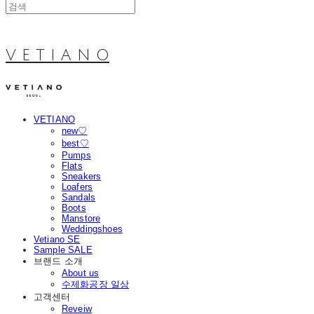
V E T I A N O
VETIANO
new♡
best♡
Pumps
Flats
Sneakers
Loafers
Sandals
Boots
Manstore
Weddingshoes
Vetiano SE
Sample SALE
브랜드 소개
About us
수제화공장 일상
고객센터
Reveiw