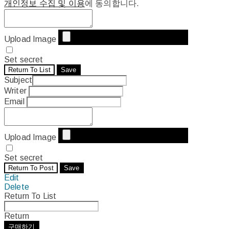
개인정보 수집 및 이용
에 동의합니다.
Upload Image
Set secret
Return To List
Save
Subject
Writer
Email
Upload Image
Set secret
Return To Post
Save
Edit
Delete
Return To List
Return
구매하기