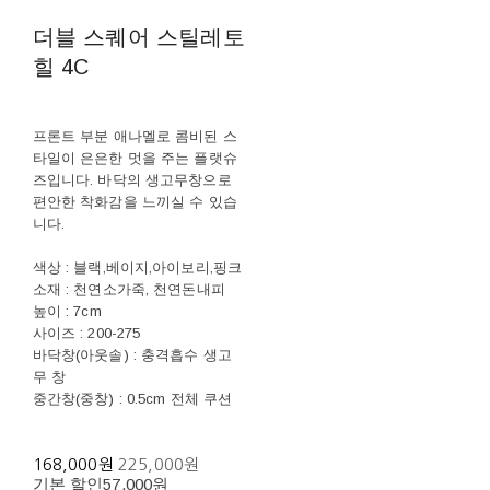
더블 스퀘어 스틸레토
힐 4C
프론트 부분 애나멜로 콤비된 스
타일이 은은한 멋을 주는 플랫슈
즈입니다. 바닥의 생고무창으로
편안한 착화감을 느끼실 수 있습
니다.
색상 : 블랙,베이지,아이보리,핑크
소재 : 천연소가죽, 천연돈내피
높이 : 7cm
사이즈 : 200-275
바닥창(아웃솔) : 충격흡수 생고
무 창
중간창(중창) : 0.5cm 전체 쿠션
168,000원
225,000원
기본 할인
57,000원