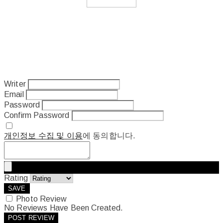
Writer
Email
Password
Confirm Password
개인정보 수집 및 이용
에 동의합니다.
Rating
SAVE
Photo Review
No Reviews Have Been Created.
POST REVIEW