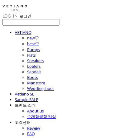
LOG IN
로그인
VETIANO
new♡
best♡
Pumps
Flats
Sneakers
Loafers
Sandals
Boots
Manstore
Weddingshoes
Vetiano SE
Sample SALE
브랜드 소개
About us
수제화공장 일상
고객센터
Reveiw
FAQ