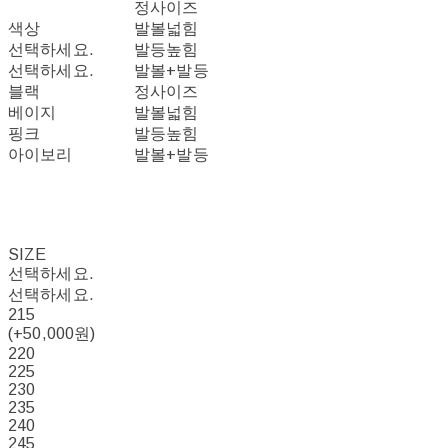
정사이즈
색상
발볼넓힘
선택하세요.
발등높힘
선택하세요.
발볼+발등
블랙
정사이즈
베이지
발볼넓힘
핑크
발등높힘
아이보리
발볼+발등
SIZE
선택하세요.
선택하세요.
215
(+50,000원)
220
225
230
235
240
245