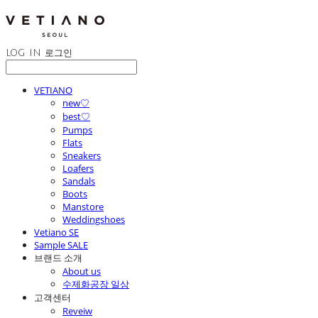
LOG IN
로그인
VETIANO
new♡
best♡
Pumps
Flats
Sneakers
Loafers
Sandals
Boots
Manstore
Weddingshoes
Vetiano SE
Sample SALE
브랜드 소개
About us
수제화공장 일상
고객센터
Reveiw