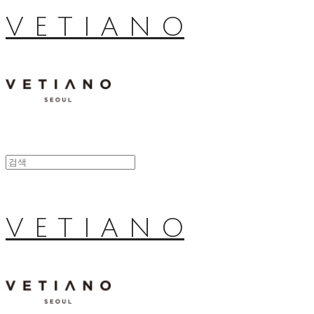
V E T I A N O
V E T I A N O