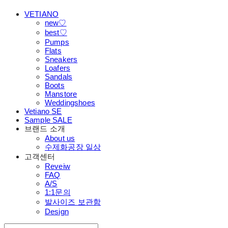
VETIANO
new♡
best♡
Pumps
Flats
Sneakers
Loafers
Sandals
Boots
Manstore
Weddingshoes
Vetiano SE
Sample SALE
브랜드 소개
About us
수제화공장 일상
고객센터
Reveiw
FAQ
A/S
1:1문의
발사이즈 보관함
Design