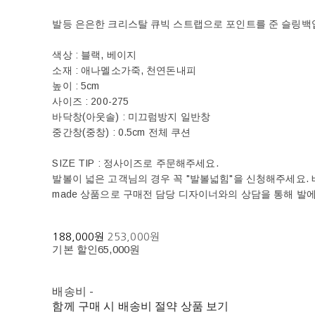
발등 은은한 크리스탈 큐빅 스트랩으로 포인트를 준 슬링백
색상 : 블랙, 베이지
소재 : 애나멜소가죽, 천연돈내피
높이 : 5cm
사이즈 : 200-275
바닥창(아웃솔) : 미끄럼방지 일반창
중간창(중창) : 0.5cm 전체 쿠션
SIZE TIP : 정사이즈로 주문해주세요.
발볼이 넓은 고객님의 경우 꼭 "발볼넓힘"을 신청해주세요. 베티
made 상품으로 구매전 담당 디자이너와의 상담을 통해 발
188,000원
253,000원
기본 할인
65,000원
배송비
-
함께 구매 시 배송비 절약 상품 보기