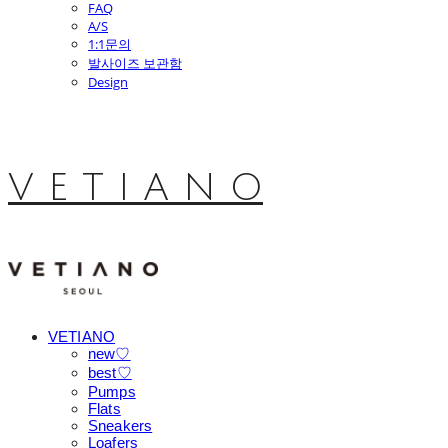
FAQ
A/S
1:1문의
발사이즈 보관함
Design
V E T I A N O
VETIANO
new♡
best♡
Pumps
Flats
Sneakers
Loafers