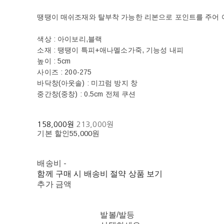
땡땡이 매쉬조재와 탈부착 가능한 리본으로 포인트를 주어 
색상 : 아이보리,블랙
소재 : 땡땡이 특피+애나멜소가죽, 기능성 내피
높이 : 5cm
사이즈 : 200-275
바닥창(아웃솔) : 미끄럼 방지 창
중간창(중창) : 0.5cm 전체 쿠션
158,000원
213,000원
기본 할인
55,000원
배송비
-
함께 구매 시 배송비 절약 상품 보기
추가 금액
발볼/발등