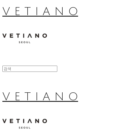
V E T I A N O
V E T I A N O