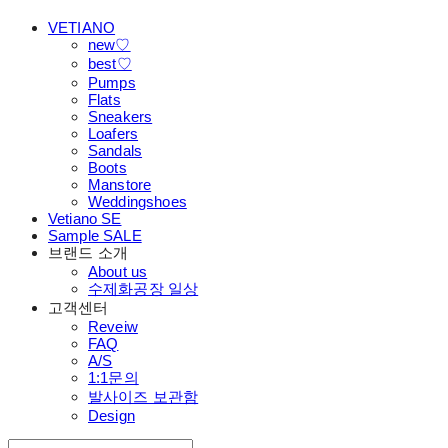
VETIANO
new♡
best♡
Pumps
Flats
Sneakers
Loafers
Sandals
Boots
Manstore
Weddingshoes
Vetiano SE
Sample SALE
브랜드 소개
About us
수제화공장 일상
고객센터
Reveiw
FAQ
A/S
1:1문의
발사이즈 보관함
Design