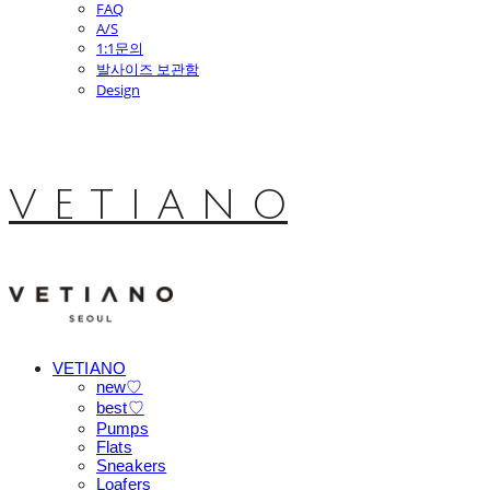
FAQ
A/S
1:1문의
발사이즈 보관함
Design
V E T I A N O
VETIANO
new♡
best♡
Pumps
Flats
Sneakers
Loafers