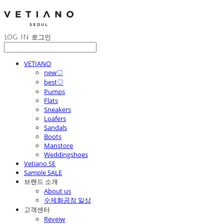
LOG IN
로그인
VETIANO
new♡
best♡
Pumps
Flats
Sneakers
Loafers
Sandals
Boots
Manstore
Weddingshoes
Vetiano SE
Sample SALE
브랜드 소개
About us
수제화공장 일상
고객센터
Reveiw