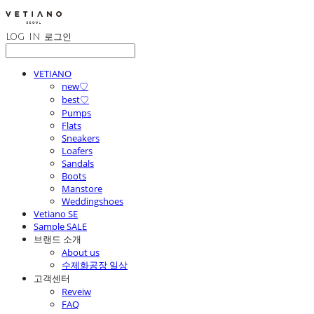
LOG IN
로그인
VETIANO
new♡
best♡
Pumps
Flats
Sneakers
Loafers
Sandals
Boots
Manstore
Weddingshoes
Vetiano SE
Sample SALE
브랜드 소개
About us
수제화공장 일상
고객센터
Reveiw
FAQ