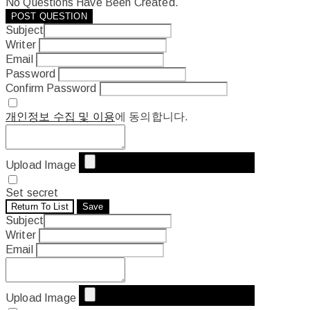
No Questions Have Been Created.
POST QUESTION
Subject
Writer
Email
Password
Confirm Password
개인정보 수집 및 이용
에 동의합니다.
Upload Image
Set secret
Return To List
Save
Subject
Writer
Email
Upload Image