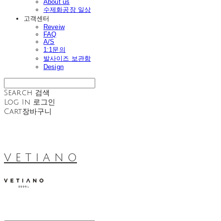
About us
수제화공장 일상
고객센터
Reveiw
FAQ
A/S
1:1문의
발사이즈 보관함
Design
Search
검색
Log In
로그인
Cart
장바구니
V E T I A N O