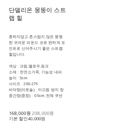
단델리온 뭉뚱이 스트
랩 힐
흔하지않고 촌스럽지 않은 뭉뚱
한 귀여운 라운드 코로 편하게 포
인트로 신어주시기 좋은 스트랩
힐입니다.
색상 : 크림,옐로우,핑크
소재 : 천연소가죽, 기능성 내피
높이 : 5cm
사이즈 : 200-275
바닥창(아웃솔) : 미끄럼 방지 창
중간창(중창) : 0.5cm 전체 쿠션
168,000원
208,000원
기본 할인
40,000원