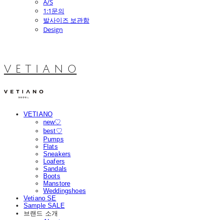
A/S
1:1문의
발사이즈 보관함
Design
V E T I A N O
VETIANO
new♡
best♡
Pumps
Flats
Sneakers
Loafers
Sandals
Boots
Manstore
Weddingshoes
Vetiano SE
Sample SALE
브랜드 소개