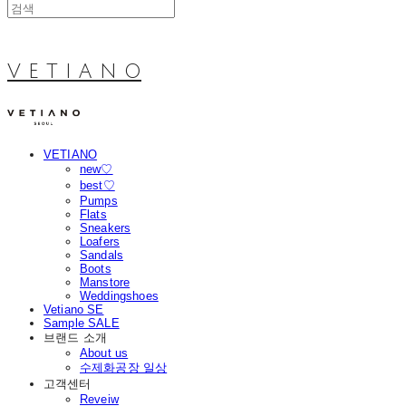
V E T I A N O
VETIANO
new♡
best♡
Pumps
Flats
Sneakers
Loafers
Sandals
Boots
Manstore
Weddingshoes
Vetiano SE
Sample SALE
브랜드 소개
About us
수제화공장 일상
고객센터
Reveiw