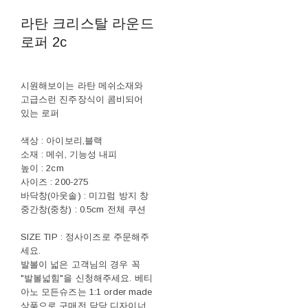
라탄 크리스탈 라운드
로퍼 2c
시원해보이는 라탄 메쉬소재와
고급스런 진주장식이 콤비되어
있는 로퍼
색상 : 아이보리,블랙
소재 : 메쉬, 기능성 내피
높이 : 2cm
사이즈 : 200-275
바닥창(아웃솔) : 미끄럼 방지 창
중간창(중창) : 0.5cm 전체 쿠션
SIZE TIP : 정사이즈로 주문해주
세요.
발볼이 넓은 고객님의 경우 꼭
"발볼넓힘"을 신청해주세요. 베티
아노 모든슈즈는 1:1 order made
상품으로 구매전 담당 디자이너