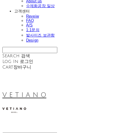
About us
수제화공장 일상
고객센터
Reveiw
FAQ
A/S
1:1문의
발사이즈 보관함
Design
Search
검색
Log In
로그인
Cart
장바구니
V E T I A N O