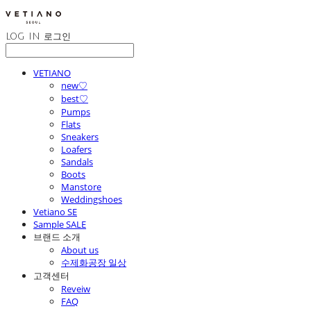
LOG IN
로그인
VETIANO
new♡
best♡
Pumps
Flats
Sneakers
Loafers
Sandals
Boots
Manstore
Weddingshoes
Vetiano SE
Sample SALE
브랜드 소개
About us
수제화공장 일상
고객센터
Reveiw
FAQ