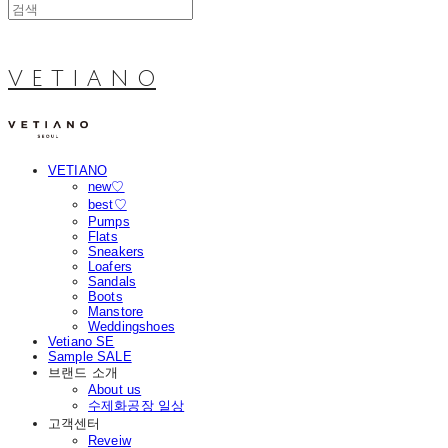
V E T I A N O
VETIANO
new♡
best♡
Pumps
Flats
Sneakers
Loafers
Sandals
Boots
Manstore
Weddingshoes
Vetiano SE
Sample SALE
브랜드 소개
About us
수제화공장 일상
고객센터
Reveiw