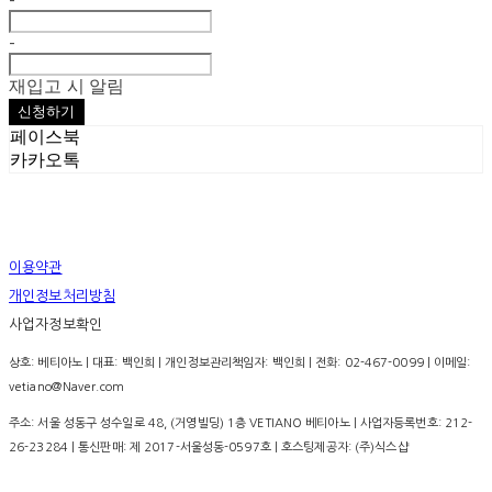
-
재입고 시 알림
신청하기
페이스북
카카오톡
이용약관
개인정보처리방침
사업자정보확인
상호: 베티아노 | 대표: 백인희 | 개인정보관리책임자: 백인희 | 전화: 02-467-0099 | 이메일:
vetiano@Naver.com
주소: 서울 성동구 성수일로 48, (거영빌딩) 1층 VETIANO 베티아노 | 사업자등록번호:
212-
26-23284
| 통신판매:
제 2017-서울성동-0597호
| 호스팅제공자: (주)식스샵