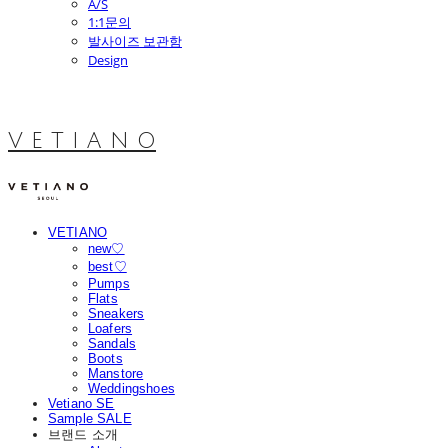
A/S
1:1문의
발사이즈 보관함
Design
V E T I A N O
VETIANO
new♡
best♡
Pumps
Flats
Sneakers
Loafers
Sandals
Boots
Manstore
Weddingshoes
Vetiano SE
Sample SALE
브랜드 소개