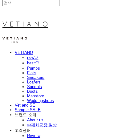
V E T I A N O
VETIANO
new♡
best♡
Pumps
Flats
Sneakers
Loafers
Sandals
Boots
Manstore
Weddingshoes
Vetiano SE
Sample SALE
브랜드 소개
About us
수제화공장 일상
고객센터
Reveiw