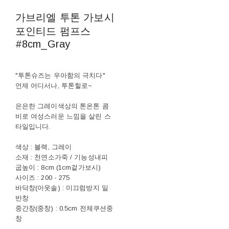
가브리엘 투톤 가보시
포인티드 펌프스
#8cm_Gray
"투톤슈즈는 우아함의 극치다"
언제 어디서나, 투톤힐로~
은은한 그레이색상의 톤온톤 콤
비로 여성스러운 느낌을 살린 스
타일입니다.
색상 : 블랙, 그레이
소재 : 천연소가죽 / 기능성내피
굽높이 : 8cm (1cm겉가보시)
사이즈 : 200 - 275
바닥창(아웃솔) : 미끄럼방지 일
반창
중간창(중창) : 0.5cm 전체쿠션중
창