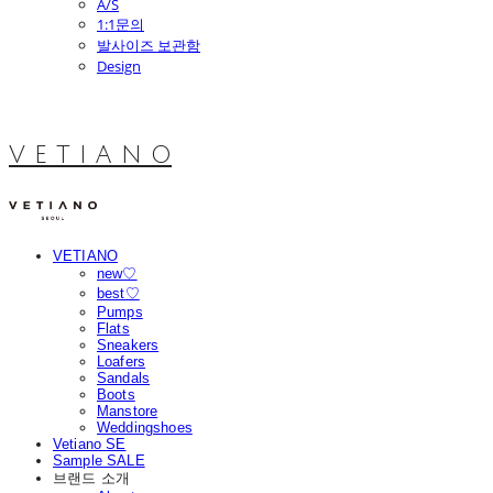
A/S
1:1문의
발사이즈 보관함
Design
V E T I A N O
VETIANO
new♡
best♡
Pumps
Flats
Sneakers
Loafers
Sandals
Boots
Manstore
Weddingshoes
Vetiano SE
Sample SALE
브랜드 소개