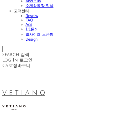
About us
수제화공장 일상
고객센터
Reveiw
FAQ
A/S
1:1문의
발사이즈 보관함
Design
Search
검색
Log In
로그인
Cart
장바구니
V E T I A N O