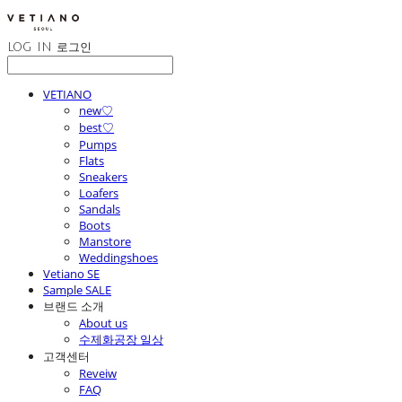
LOG IN
로그인
VETIANO
new♡
best♡
Pumps
Flats
Sneakers
Loafers
Sandals
Boots
Manstore
Weddingshoes
Vetiano SE
Sample SALE
브랜드 소개
About us
수제화공장 일상
고객센터
Reveiw
FAQ