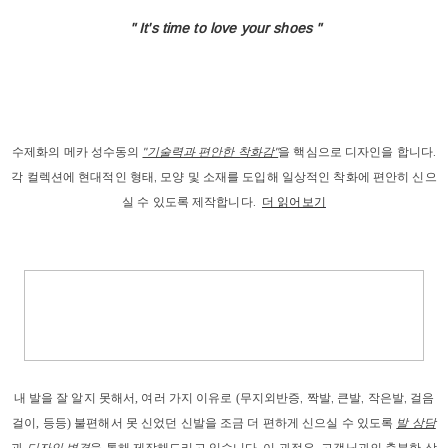
" It's time to love
your shoes "
수제화의 메카 성수동의
"기술력과 편안한 착화감"
을 핵심으로 디자인을 합니다.
각 컬렉션에 현대적인 형태, 모양 및 소재를 도입해 일상적인 착화에 편안히 신으
실 수 있도록 제작합니다.
더 읽어보기
내 발을
 잘 알지 못해서, 
여러 가지 이유로
 (
무지외반증, 짝발, 큰발, 작은발, 걸음
걸이
, 등등) 
불편해서 못 신었던 신발을 조금 더 편하게 신으실 수 있도록 
발 상담
과
디자인 변경
을 통해 제작해드리고
 있습니다. 이 과정은, 고객님과의 충분한 상