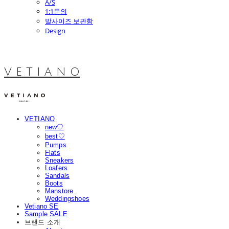
A/S
1:1문의
발사이즈 보관함
Design
V E T I A N O
VETIANO
new♡
best♡
Pumps
Flats
Sneakers
Loafers
Sandals
Boots
Manstore
Weddingshoes
Vetiano SE
Sample SALE
브랜드 소개