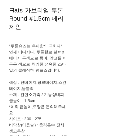
Flats 가브리엘 투톤
Round #1.5cm 메리
제인
"투톤슈즈는 우아함의 극치다"
언제 어디서나, 투톤힐로 블랙&
베이지 두색으로 콤비, 앞코를 어
두운 색으로 처리한 성숙한 스타
일의 클래식한 펌프스입니다.
색상 : 진베이지,핑크베이지,스킨
베이지,올블랙
소재 : 천연소가죽 / 기능성내피
굽높이 : 1.5cm
*이외 굽높이,모양은 문의해주세
요.
사이즈 : 200 - 275
바닥창(아웃솔) : 충격흡수 전체
생고무창