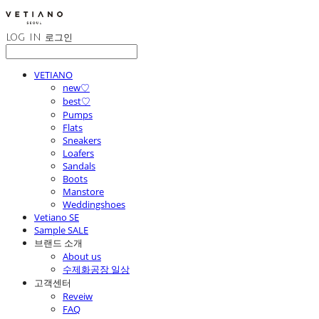
LOG IN
로그인
VETIANO
new♡
best♡
Pumps
Flats
Sneakers
Loafers
Sandals
Boots
Manstore
Weddingshoes
Vetiano SE
Sample SALE
브랜드 소개
About us
수제화공장 일상
고객센터
Reveiw
FAQ