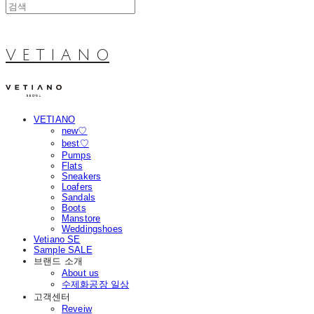
V E T I A N O
VETIANO
new♡
best♡
Pumps
Flats
Sneakers
Loafers
Sandals
Boots
Manstore
Weddingshoes
Vetiano SE
Sample SALE
브랜드 소개
About us
수제화공장 일상
고객센터
Reveiw