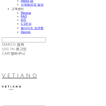
About us
수제화공장 일상
고객센터
Reveiw
FAQ
A/S
1:1문의
발사이즈 보관함
Design
Search
검색
Log In
로그인
Cart
장바구니
V E T I A N O