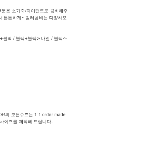
부분은 소가죽/페이턴트로 콤비해주
보다 튼튼하게~ 컬러콤비는 다양하오
랙+블랙 / 블랙+블랙애나멜 / 블랙스
 모든슈즈는 1:1 order made
 사이즈를 제작해 드립니다.