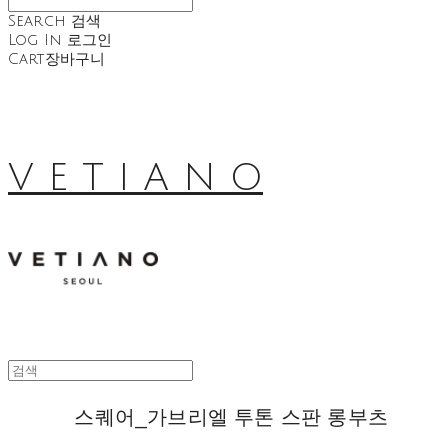
Search
검색
Log In
로그인
Cart
장바구니
V E T I A N O
스퀘어_가브리엘 투톤 스판 롱부츠