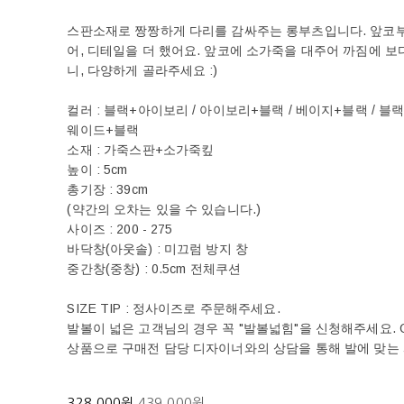
스판소재로 짱짱하게 다리를 감싸주는 롱부츠입니다. 앞코
어, 디테일을 더 했어요. 앞코에 소가죽을 대주어 까짐에 
니, 다양하게 골라주세요 :)
컬러 : 블랙+아이보리 / 아이보리+블랙 / 베이지+블랙 / 블
웨이드+블랙
소재 : 가죽스판+소가죽킾
높이 : 5cm
총기장 : 39cm
(약간의 오차는 있을 수 있습니다.)
사이즈 : 200 - 275
바닥창(아웃솔) : 미끄럼 방지 창
중간창(중창) : 0.5cm 전체쿠션
SIZE TIP : 정사이즈로 주문해주세요.
발볼이 넓은 고객님의 경우 꼭 "발볼넓힘"을 신청해주세요. OR의
상품으로 구매전 담당 디자이너와의 상담을 통해 발에 맞는
328,000원
439,000원