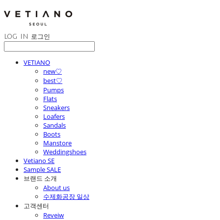
LOG IN
로그인
VETIANO
new♡
best♡
Pumps
Flats
Sneakers
Loafers
Sandals
Boots
Manstore
Weddingshoes
Vetiano SE
Sample SALE
브랜드 소개
About us
수제화공장 일상
고객센터
Reveiw