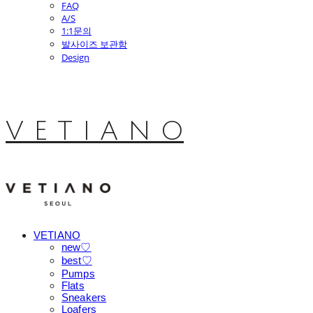
FAQ
A/S
1:1문의
발사이즈 보관함
Design
V E T I A N O
VETIANO
new♡
best♡
Pumps
Flats
Sneakers
Loafers