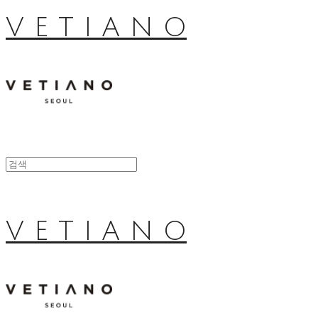
V E T I A N O
V E T I A N O