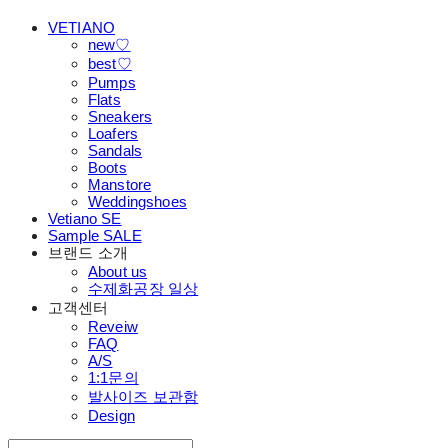
VETIANO
new♡
best♡
Pumps
Flats
Sneakers
Loafers
Sandals
Boots
Manstore
Weddingshoes
Vetiano SE
Sample SALE
브랜드 소개
About us
수제화공장 일상
고객센터
Reveiw
FAQ
A/S
1:1문의
발사이즈 보관함
Design