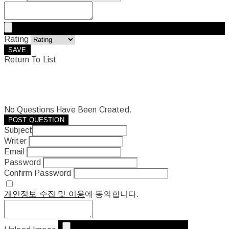
Rating
SAVE
Return To List
No Questions Have Been Created.
POST QUESTION
Subject
Writer
Email
Password
Confirm Password
개인정보 수집 및 이용
에 동의합니다.