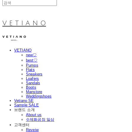
V E T I A N O
VETIANO
new♡
best♡
Pumps
Flats
Sneakers
Loafers
Sandals
Boots
Manstore
Weddingshoes
Vetiano SE
Sample SALE
브랜드 소개
About us
수제화공장 일상
고객센터
Reveiw