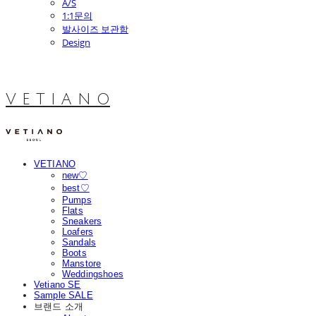
A/S
1:1문의
발사이즈 보관함
Design
V E T I A N O
VETIANO
new♡
best♡
Pumps
Flats
Sneakers
Loafers
Sandals
Boots
Manstore
Weddingshoes
Vetiano SE
Sample SALE
브랜드 소개