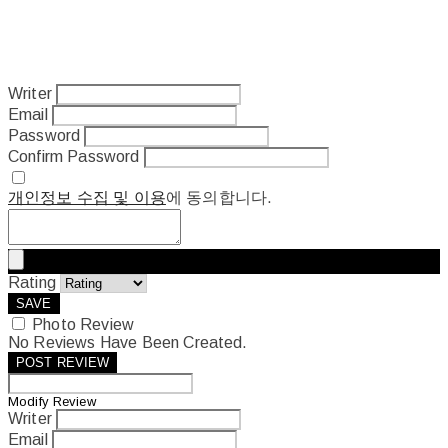
Writer
Email
Password
Confirm Password
개인정보 수집 및 이용
에 동의합니다.
Rating
SAVE
Photo Review
No Reviews Have Been Created.
POST REVIEW
Modify Review
Writer
Email