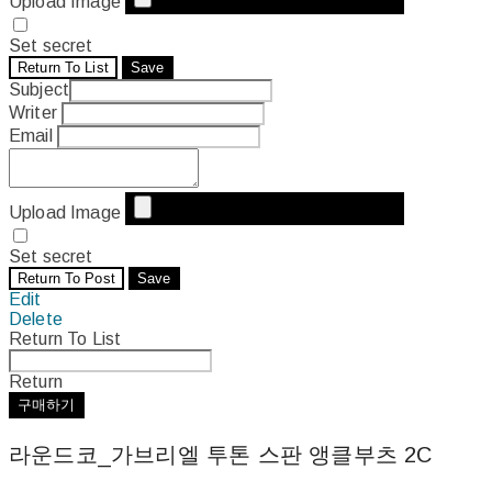
Upload Image
Set secret
Return To List
Save
Subject
Writer
Email
Upload Image
Set secret
Return To Post
Save
Edit
Delete
Return To List
Return
구매하기
라운드코_가브리엘 투톤 스판 앵클부츠 2C