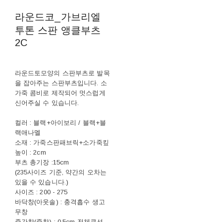
라운드코_가브리엘
투톤 스판 앵클부츠
2C
라운드토모양의 스판부츠로 발목
을 잡아주는 스판부츠입니다. 소
가죽 콤비로 제작되어 멋스럽게
신어주실 수 있습니다.
컬러 : 블랙+아이보리 / 블랙+블
랙애나멜
소재 : 가죽스판패브릭+소가죽킾
높이 : 2cm
부츠 총기장 :15cm
(235사이즈 기준, 약간의 오차는
있을 수 있습니다.)
사이즈 : 200 - 275
바닥창(아웃솔) : 충격흡수 생고
무창
중간창(중창) : 0.5cm 전체쿠션