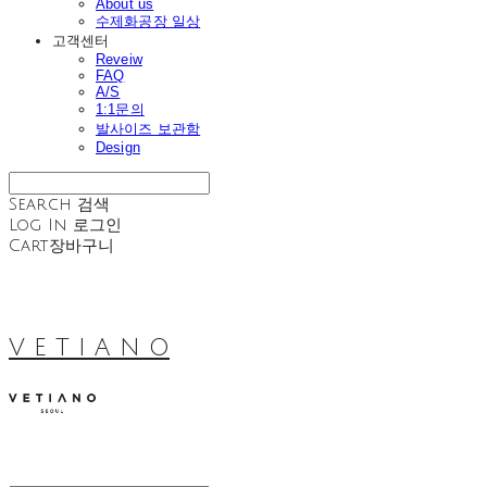
About us
수제화공장 일상
고객센터
Reveiw
FAQ
A/S
1:1문의
발사이즈 보관함
Design
Search
검색
Log In
로그인
Cart
장바구니
V E T I A N O