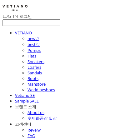
LOG IN
로그인
VETIANO
new♡
best♡
Pumps
Flats
Sneakers
Loafers
Sandals
Boots
Manstore
Weddingshoes
Vetiano SE
Sample SALE
브랜드 소개
About us
수제화공장 일상
고객센터
Reveiw
FAQ