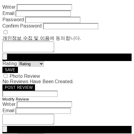
Writer
Email
Password
Confirm Password
개인정보 수집 및 이용
에 동의합니다.
Rating
SAVE
Photo Review
No Reviews Have Been Created.
POST REVIEW
Modify Review
Writer
Email