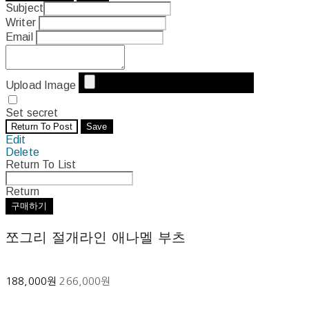
Subject
Writer
Email
Upload Image
Set secret
Return To Post
Save
Edit
Delete
Return To List
Return
구매하기
쪼그리 절개라인 애나멜 부츠
188,000원
266,000원