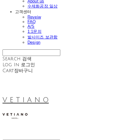
About us
수제화공장 일상
고객센터
Reveiw
FAQ
A/S
1:1문의
발사이즈 보관함
Design
Search
검색
Log In
로그인
Cart
장바구니
V E T I A N O