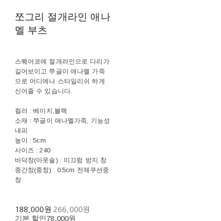
쪼그리 절개라인 애나
멜 부츠
스퀘어코에 절개라인으로 다리가
길어보이고 쭈글이 애나멜 가죽
으로 어디에나 스타일리쉬 하게
신어줄 수 있습니다.
컬러 : 베이지,블랙
소재 : 쭈글이 애나멜가죽, 기능성
내피
높이 : 5cm
사이즈 : 240
바닥창(아웃솔) : 미끄럼 방지 창
중간창(중창) : 0.5cm 전체쿠션중
창
188,000원
266,000원
기본 할인
78,000원