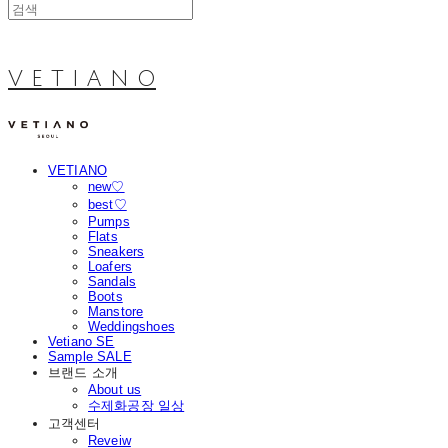
V E T I A N O
VETIANO
new♡
best♡
Pumps
Flats
Sneakers
Loafers
Sandals
Boots
Manstore
Weddingshoes
Vetiano SE
Sample SALE
브랜드 소개
About us
수제화공장 일상
고객센터
Reveiw