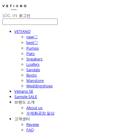
LOG IN
로그인
VETIANO
new♡
best♡
Pumps
Flats
Sneakers
Loafers
Sandals
Boots
Manstore
Weddingshoes
Vetiano SE
Sample SALE
브랜드 소개
About us
수제화공장 일상
고객센터
Reveiw
FAQ