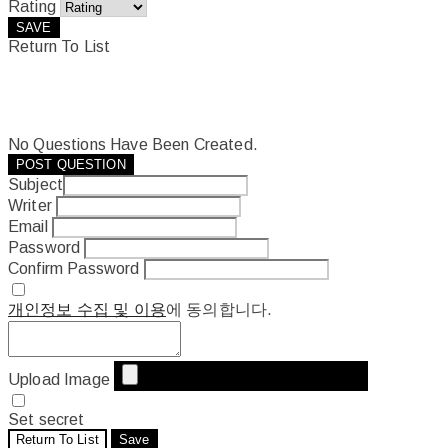
Rating
SAVE
Return To List
No Questions Have Been Created.
POST QUESTION
Subject
Writer
Email
Password
Confirm Password
개인정보 수집 및 이용
에 동의합니다.
Upload Image
Set secret
Return To List
Save