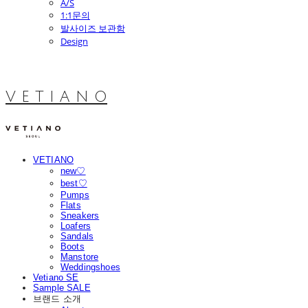
A/S
1:1문의
발사이즈 보관함
Design
V E T I A N O
VETIANO
new♡
best♡
Pumps
Flats
Sneakers
Loafers
Sandals
Boots
Manstore
Weddingshoes
Vetiano SE
Sample SALE
브랜드 소개