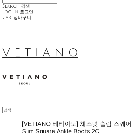
Search
검색
Log In
로그인
Cart
장바구니
V E T I A N O
[VETIANO 베티아노] 체스넛 슬림 스퀘어 앵
Slim Square Ankle Boots 2C