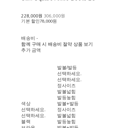
228,000원
306,000원
기본 할인
78,000원
배송비
-
함께 구매 시 배송비 절약 상품 보기
추가 금액
발볼/발등
선택하세요.
선택하세요.
정사이즈
발볼넓힘
발등높힘
색상
발볼+발등
선택하세요.
정사이즈
선택하세요.
발볼넓힘
블랙
발등높힘
브라운
발볼+발등