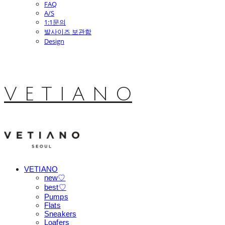
FAQ
A/S
1:1문의
발사이즈 보관함
Design
V E T I A N O
VETIANO
new♡
best♡
Pumps
Flats
Sneakers
Loafers