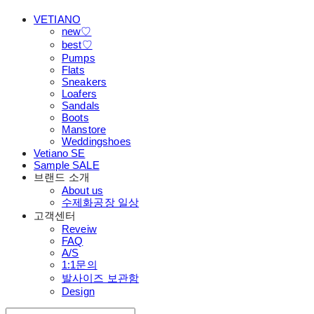
VETIANO
new♡
best♡
Pumps
Flats
Sneakers
Loafers
Sandals
Boots
Manstore
Weddingshoes
Vetiano SE
Sample SALE
브랜드 소개
About us
수제화공장 일상
고객센터
Reveiw
FAQ
A/S
1:1문의
발사이즈 보관함
Design