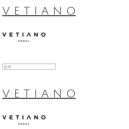
V E T I A N O
V E T I A N O