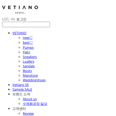
LOG IN
로그인
VETIANO
new♡
best♡
Pumps
Flats
Sneakers
Loafers
Sandals
Boots
Manstore
Weddingshoes
Vetiano SE
Sample SALE
브랜드 소개
About us
수제화공장 일상
고객센터
Reveiw