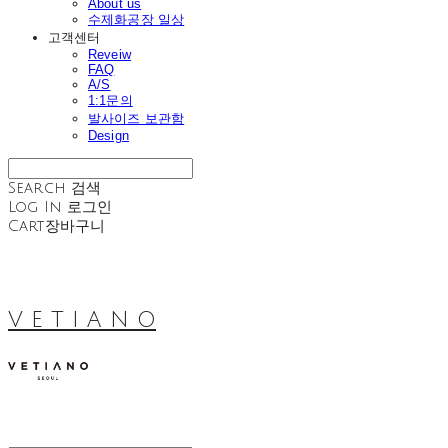
About us
수제화공장 일상
고객센터
Reveiw
FAQ
A/S
1:1문의
발사이즈 보관함
Design
Search
검색
Log In
로그인
Cart
장바구니
V E T I A N O