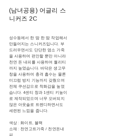
(남녀공용) 어글리 스
니커즈 2C
성수동에서 한 땀 한 땀 작업해서
만들어지는 스니커즈입니다. 부
드러우면서도 단단한 염소 가죽
을 사용하여 편안할 뿐만 아니라
천연 돈 내피를 사용하여 퀄리티
까지 높였습니다. 바닥은 생고무
창을 사용하여 충격 흡수는 물론
미끄럼 방지 기능까지 갖췄으며
전체 쿠션감으로 착화감을 높였
습니다. 4센티 창과 1센티 키높이
로 제작되었으며 너무 오버되지
않은 아웃솔로 트렌디하면서도
세련된 느낌을 줍니다.
색상 : 화이트, 블랙
소재 : 천연고트가죽 / 천연돈내
피