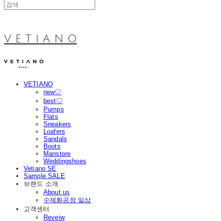
V E T I A N O
VETIANO
new♡
best♡
Pumps
Flats
Sneakers
Loafers
Sandals
Boots
Manstore
Weddingshoes
Vetiano SE
Sample SALE
브랜드 소개
About us
수제화공장 일상
고객센터
Reveiw