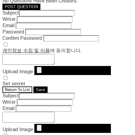
No Questions Have Been Created.
POST QUESTION
Subject
Writer
Email
Password
Confirm Password
개인정보 수집 및 이용
에 동의합니다.
Upload Image
Set secret
Return To List
Save
Subject
Writer
Email
Upload Image