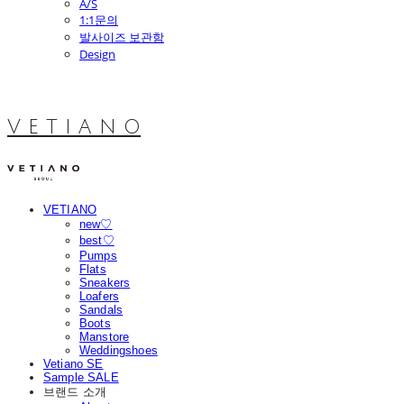
A/S
1:1문의
발사이즈 보관함
Design
V E T I A N O
VETIANO
new♡
best♡
Pumps
Flats
Sneakers
Loafers
Sandals
Boots
Manstore
Weddingshoes
Vetiano SE
Sample SALE
브랜드 소개