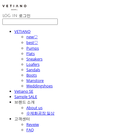
LOG IN
로그인
VETIANO
new♡
best♡
Pumps
Flats
Sneakers
Loafers
Sandals
Boots
Manstore
Weddingshoes
Vetiano SE
Sample SALE
브랜드 소개
About us
수제화공장 일상
고객센터
Reveiw
FAQ