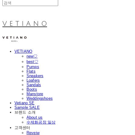
V E T I A N O
VETIANO
new♡
best♡
Pumps
Flats
Sneakers
Loafers
Sandals
Boots
Manstore
Weddingshoes
Vetiano SE
Sample SALE
브랜드 소개
About us
수제화공장 일상
고객센터
Reveiw