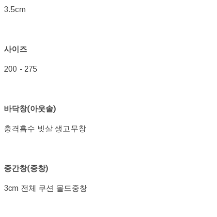
3.5cm
사이즈
200 - 275
바닥창(아웃솔)
충격흡수 빗살 생고무창
중간창(중창)
3cm 전체 쿠션 몰드중창