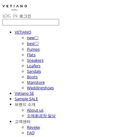
LOG IN
로그인
VETIANO
new♡
best♡
Pumps
Flats
Sneakers
Loafers
Sandals
Boots
Manstore
Weddingshoes
Vetiano SE
Sample SALE
브랜드 소개
About us
수제화공장 일상
고객센터
Reveiw
FAQ