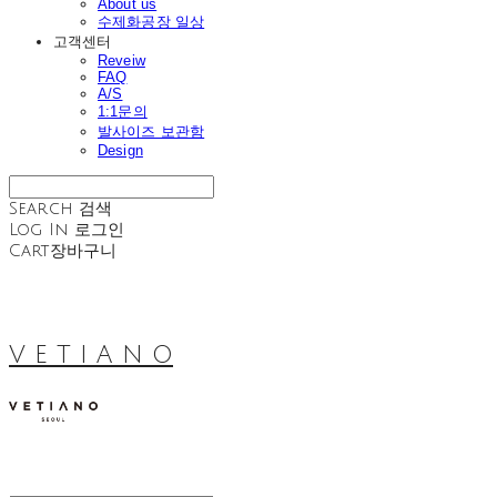
About us
수제화공장 일상
고객센터
Reveiw
FAQ
A/S
1:1문의
발사이즈 보관함
Design
Search
검색
Log In
로그인
Cart
장바구니
V E T I A N O