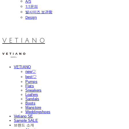
A/S
1:1문의
발사이즈 보관함
Design
V E T I A N O
VETIANO
new♡
best♡
Pumps
Flats
Sneakers
Loafers
Sandals
Boots
Manstore
Weddingshoes
Vetiano SE
Sample SALE
브랜드 소개