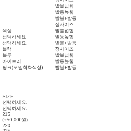
발볼넓힘
발등높힘
발볼+발등
정사이즈
색상
발볼넓힘
선택하세요.
발등높힘
선택하세요.
발볼+발등
블랙
정사이즈
블루
발볼넓힘
아이보리
발등높힘
핑크(모델착화색상)
발볼+발등
SIZE
선택하세요.
선택하세요.
215
(+50,000원)
220
225