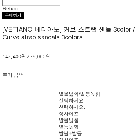
Return
구매하기
[VETIANO 베티아노] 커브 스트랩 샌들 3color /
Curve strap sandals 3colors
142,400원
239,000원
추가 금액
발볼넓힘/발등높힘
선택하세요.
선택하세요.
정사이즈
발볼넓힘
발등높힘
발볼+발등
정사이즈