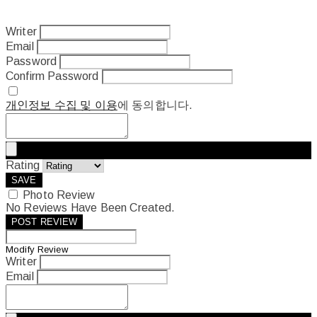
Writer
Email
Password
Confirm Password
개인정보 수집 및 이용
에 동의합니다.
Rating
SAVE
Photo Review
No Reviews Have Been Created.
POST REVIEW
Modify Review
Writer
Email