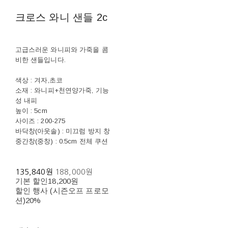
크로스 와니 샌들 2c
고급스러운 와니피와 가죽을 콤
비한 샌들입니다.
색상 : 겨자,초코
소재 : 와니피+천연양가죽, 기능
성 내피
높이 : 5cm
사이즈 : 200-275
바닥창(아웃솔) : 미끄럼 방지 창
중간창(중창) : 0.5cm 전체 쿠션
135,840원
188,000원
기본 할인
18,200원
할인 행사 (시즌오프 프로모
션)
20%