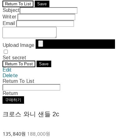
Return To List
Save
Subject
Writer
Email
Upload Image
Set secret
Return To Post
Save
Edit
Delete
Return To List
Return
구매하기
크로스 와니 샌들 2c
135,840원
188,000원