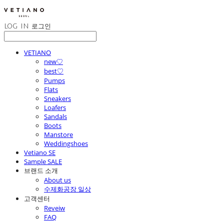
LOG IN
로그인
VETIANO
new♡
best♡
Pumps
Flats
Sneakers
Loafers
Sandals
Boots
Manstore
Weddingshoes
Vetiano SE
Sample SALE
브랜드 소개
About us
수제화공장 일상
고객센터
Reveiw
FAQ