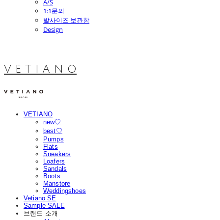
A/S
1:1문의
발사이즈 보관함
Design
V E T I A N O
VETIANO
new♡
best♡
Pumps
Flats
Sneakers
Loafers
Sandals
Boots
Manstore
Weddingshoes
Vetiano SE
Sample SALE
브랜드 소개