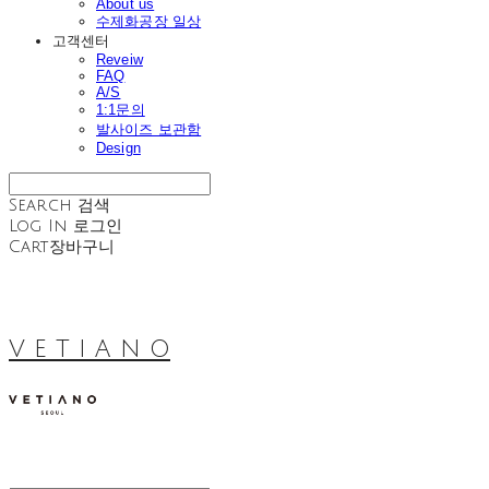
About us
수제화공장 일상
고객센터
Reveiw
FAQ
A/S
1:1문의
발사이즈 보관함
Design
Search
검색
Log In
로그인
Cart
장바구니
V E T I A N O