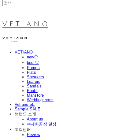
V E T I A N O
VETIANO
new♡
best♡
Pumps
Flats
Sneakers
Loafers
Sandals
Boots
Manstore
Weddingshoes
Vetiano SE
Sample SALE
브랜드 소개
About us
수제화공장 일상
고객센터
Reveiw