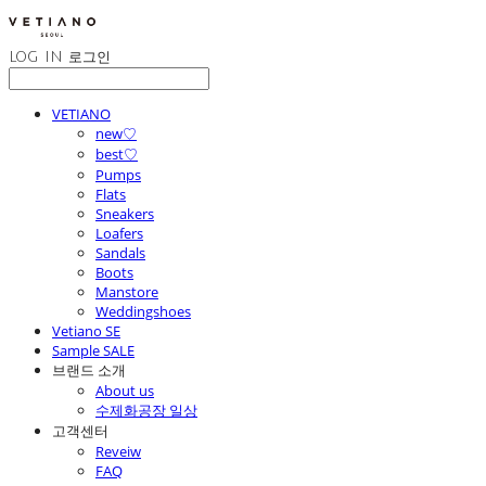
LOG IN
로그인
VETIANO
new♡
best♡
Pumps
Flats
Sneakers
Loafers
Sandals
Boots
Manstore
Weddingshoes
Vetiano SE
Sample SALE
브랜드 소개
About us
수제화공장 일상
고객센터
Reveiw
FAQ