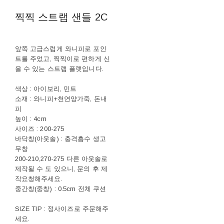
찍찍 스트랩 샌들 2C
앞쪽 고급스럽게 와니피로 포인
트를 주었고, 찍찍이로 편하게 신
을 수 있는 스트랩 플랫입니다.
색상 : 아이보리, 민트
소재 : 와니피+천연양가죽, 돈내
피
높이 : 4cm
사이즈 : 200-275
바닥창(아웃솔) : 충격흡수 생고
무창
200-210,270-275 다른 아웃솔로
제작될 수 도 있으니, 문의 후 제
작요청해주세요.
중간창(중창) : 0.5cm 전체 쿠션
SIZE TIP : 정사이즈로 주문해주
세요.