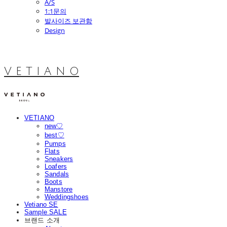
A/S
1:1문의
발사이즈 보관함
Design
V E T I A N O
VETIANO
new♡
best♡
Pumps
Flats
Sneakers
Loafers
Sandals
Boots
Manstore
Weddingshoes
Vetiano SE
Sample SALE
브랜드 소개