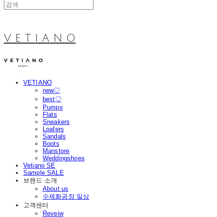
V E T I A N O
VETIANO
new♡
best♡
Pumps
Flats
Sneakers
Loafers
Sandals
Boots
Manstore
Weddingshoes
Vetiano SE
Sample SALE
브랜드 소개
About us
수제화공장 일상
고객센터
Reveiw