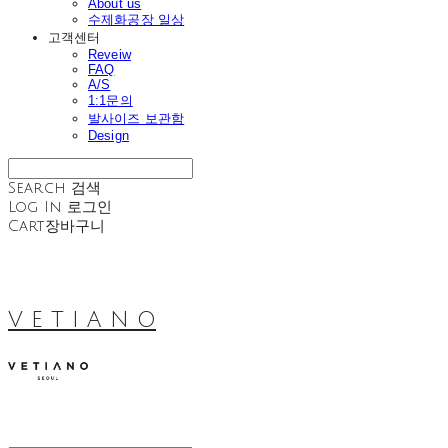
About us
수제화공장 일상
고객센터
Reveiw
FAQ
A/S
1:1문의
발사이즈 보관함
Design
Search
검색
Log In
로그인
Cart
장바구니
V E T I A N O