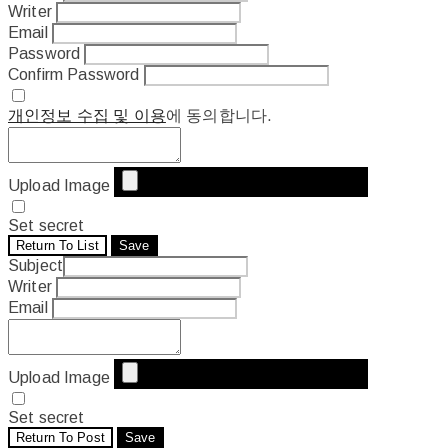
Writer
Email
Password
Confirm Password
개인정보 수집 및 이용
에 동의합니다.
Upload Image
Set secret
Return To List
Save
Subject
Writer
Email
Upload Image
Set secret
Return To Post
Save