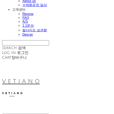
About us
수제화공장 일상
고객센터
Reveiw
FAQ
A/S
1:1문의
발사이즈 보관함
Design
Search
검색
Log In
로그인
Cart
장바구니
V E T I A N O