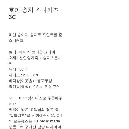
호피 송치 스니커즈
3C
리얼 송아지 송치로 포인트를 준
스니커즈
컬러 : 베이지,브라운,그레이
소재 : 천연양가죽 + 송치 / 돈내
피
높이 : 5cm
사이즈 : 215 - 270
바닥창(아웃솔) : 생고무창
중간창(중창) : 0.5cm 전체쿠션
SIZE TIP : 정사이즈로 주문해주
세요.
발볼이 넓은 고객님의 경우 꼭
"발볼넓힘"을 신청해주세요. OR
의 모든슈즈는 1:1 order made
상품으로 구매전 담당 디자이너