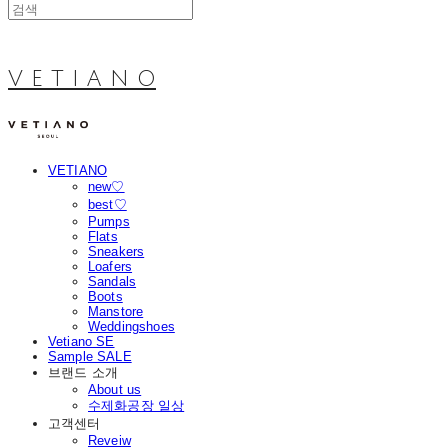
V E T I A N O
VETIANO
new♡
best♡
Pumps
Flats
Sneakers
Loafers
Sandals
Boots
Manstore
Weddingshoes
Vetiano SE
Sample SALE
브랜드 소개
About us
수제화공장 일상
고객센터
Reveiw