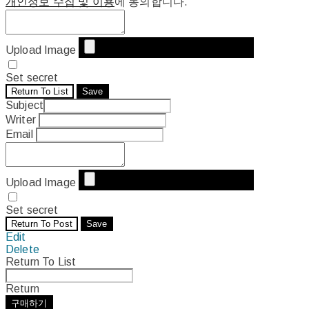
개인정보 수집 및 이용
에 동의합니다.
Upload Image
Set secret
Return To List
Save
Subject
Writer
Email
Upload Image
Set secret
Return To Post
Save
Edit
Delete
Return To List
Return
구매하기