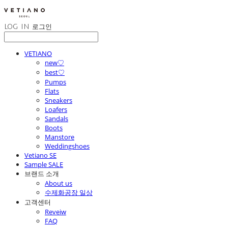
LOG IN
로그인
VETIANO
new♡
best♡
Pumps
Flats
Sneakers
Loafers
Sandals
Boots
Manstore
Weddingshoes
Vetiano SE
Sample SALE
브랜드 소개
About us
수제화공장 일상
고객센터
Reveiw
FAQ