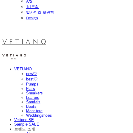
A/S
1:1문의
발사이즈 보관함
Design
V E T I A N O
VETIANO
new♡
best♡
Pumps
Flats
Sneakers
Loafers
Sandals
Boots
Manstore
Weddingshoes
Vetiano SE
Sample SALE
브랜드 소개