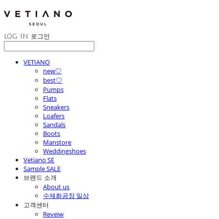
LOG IN
로그인
VETIANO
new♡
best♡
Pumps
Flats
Sneakers
Loafers
Sandals
Boots
Manstore
Weddingshoes
Vetiano SE
Sample SALE
브랜드 소개
About us
수제화공장 일상
고객센터
Reveiw