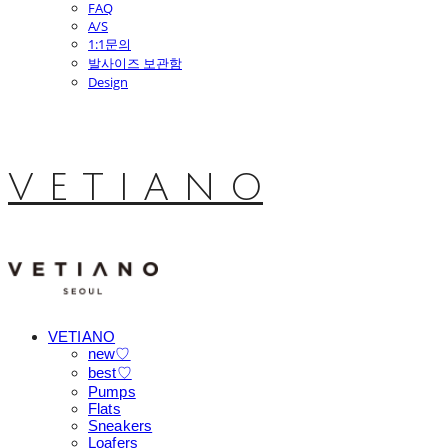
FAQ
A/S
1:1문의
발사이즈 보관함
Design
V E T I A N O
VETIANO
new♡
best♡
Pumps
Flats
Sneakers
Loafers