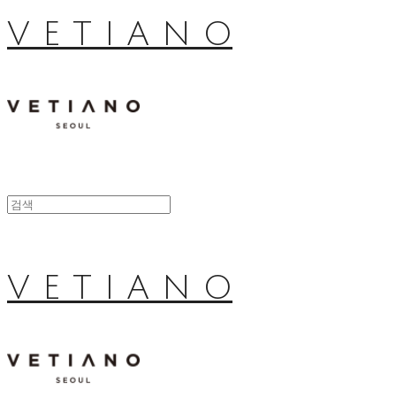
V E T I A N O
V E T I A N O