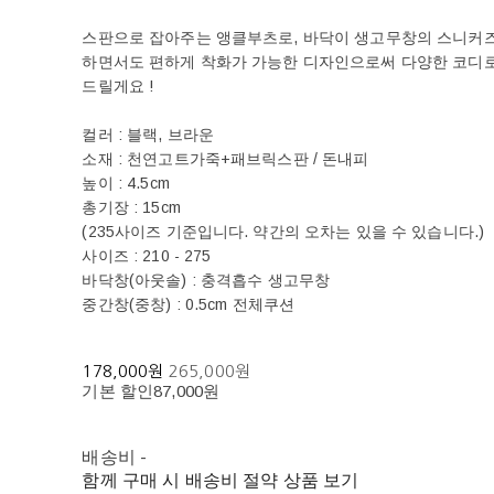
스판으로 잡아주는 앵클부츠로, 바닥이 생고무창의 스니커즈
하면서도 편하게 착화가 가능한 디자인으로써 다양한 코디로
드릴게요 !
컬러 : 블랙, 브라운
소재 : 천연고트가죽+패브릭스판 / 돈내피
높이 : 4.5cm
총기장 : 15cm
(235사이즈 기준입니다. 약간의 오차는 있을 수 있습니다.)
사이즈 : 210 - 275
바닥창(아웃솔) : 충격흡수 생고무창
중간창(중창) : 0.5cm 전체쿠션
178,000원
265,000원
기본 할인
87,000원
배송비
-
함께 구매 시 배송비 절약 상품 보기