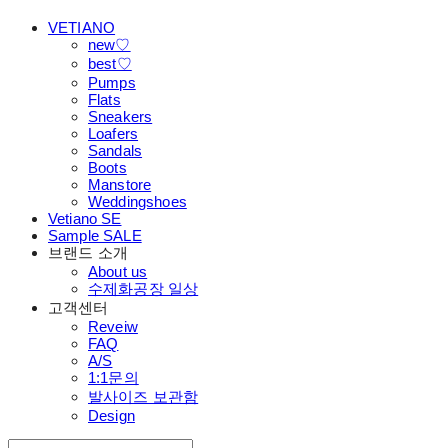
VETIANO
new♡
best♡
Pumps
Flats
Sneakers
Loafers
Sandals
Boots
Manstore
Weddingshoes
Vetiano SE
Sample SALE
브랜드 소개
About us
수제화공장 일상
고객센터
Reveiw
FAQ
A/S
1:1문의
발사이즈 보관함
Design