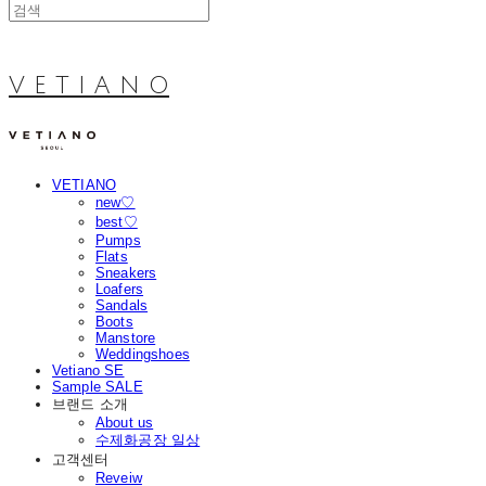
V E T I A N O
VETIANO
new♡
best♡
Pumps
Flats
Sneakers
Loafers
Sandals
Boots
Manstore
Weddingshoes
Vetiano SE
Sample SALE
브랜드 소개
About us
수제화공장 일상
고객센터
Reveiw