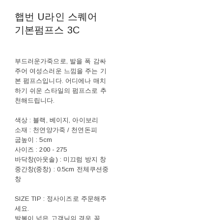
햅번 U라인 스퀘어
기본펌프스 3C
부드러운가죽으로, 발을 폭 감싸
주어 여성스러운 느낌을 주는 기
본 펌프스입니다. 어디에나 매치
하기 쉬운 스타일의 펌프스로 추
천해드립니다.
색상 : 블랙, 베이지, 아이보리
소재 : 천연양가죽 / 천연돈피
굽높이 : 5cm
사이즈 : 200 - 275
바닥창(아웃솔) : 미끄럼 방지 창
중간창(중창) : 0.5cm 전체쿠션중
창
SIZE TIP : 정사이즈로 주문해주
세요.
발볼이 넓은 고객님의 경우 꼭