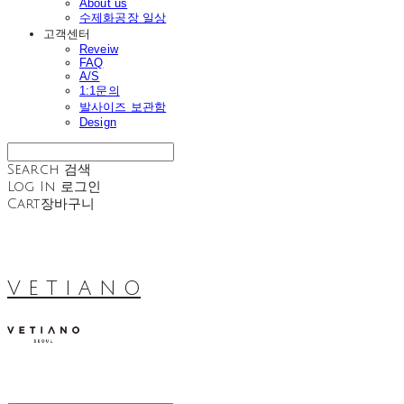
About us
수제화공장 일상
고객센터
Reveiw
FAQ
A/S
1:1문의
발사이즈 보관함
Design
Search
검색
Log In
로그인
Cart
장바구니
V E T I A N O