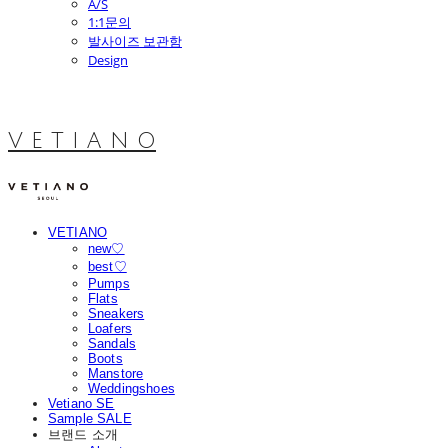
A/S
1:1문의
발사이즈 보관함
Design
V E T I A N O
VETIANO
new♡
best♡
Pumps
Flats
Sneakers
Loafers
Sandals
Boots
Manstore
Weddingshoes
Vetiano SE
Sample SALE
브랜드 소개