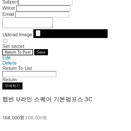
Subject
Writer
Email
Upload Image
Set secret
Return To Post
Save
Edit
Delete
Return To List
Return
구매하기
햅번 U라인 스퀘어 기본펌프스 3C
168,000원
208,000원