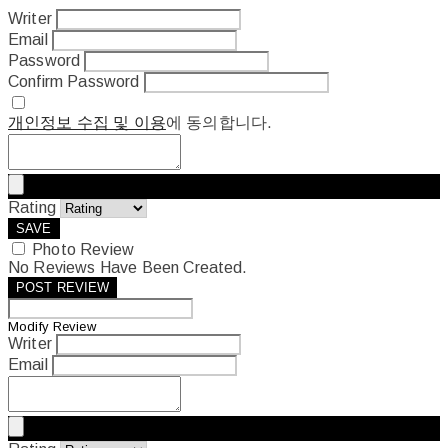
Writer
Email
Password
Confirm Password
개인정보 수집 및 이용
에 동의합니다.
Rating
SAVE
Photo Review
No Reviews Have Been Created.
POST REVIEW
Modify Review
Writer
Email