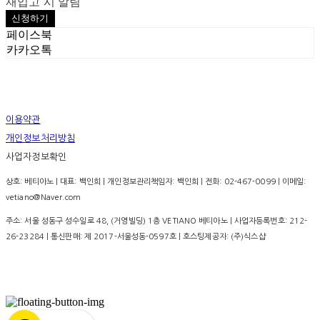
재입고 시 알림
신청하기
페이스북
카카오톡
이용약관
개인정보처리방침
사업자정보확인
상호: 베티아노 | 대표: 백인희 | 개인정보관리책임자: 백인희 | 전화: 02-467-0099 | 이메일:
vetiano@Naver.com
주소: 서울 성동구 성수일로 48, (거영빌딩) 1층 VETIANO 베티아노 | 사업자등록번호:
212-
26-23284
| 통신판매:
제 2017-서울성동-0597호
| 호스팅제공자: (주)식스샵