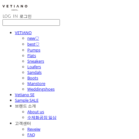
LOG IN
로그인
VETIANO
new♡
best♡
Pumps
Flats
Sneakers
Loafers
Sandals
Boots
Manstore
Weddingshoes
Vetiano SE
Sample SALE
브랜드 소개
About us
수제화공장 일상
고객센터
Reveiw
FAQ