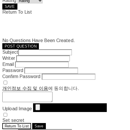
Rating
SAVE
Return To List
No Questions Have Been Created.
POST QUESTION
Subject
Writer
Email
Password
Confirm Password
개인정보 수집 및 이용
에 동의합니다.
Upload Image
Set secret
Return To List
Save