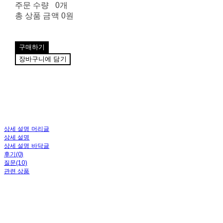
주문 수량
0개
총 상품 금액
0원
구매하기
장바구니에 담기
상세 설명 머리글
상세 설명
상세 설명 바닥글
후기(0)
질문(10)
관련 상품