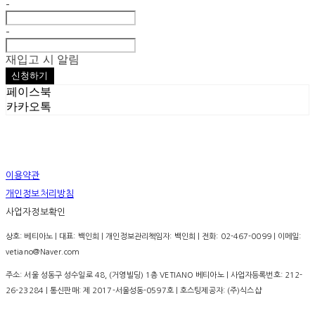
-
-
재입고 시 알림
신청하기
페이스북
카카오톡
이용약관
개인정보처리방침
사업자정보확인
상호: 베티아노 | 대표: 백인희 | 개인정보관리책임자: 백인희 | 전화: 02-467-0099 | 이메일:
vetiano@Naver.com
주소: 서울 성동구 성수일로 48, (거영빌딩) 1층 VETIANO 베티아노 | 사업자등록번호:
212-
26-23284
| 통신판매:
제 2017-서울성동-0597호
| 호스팅제공자: (주)식스샵