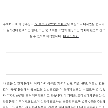
수제화의 메카 성수동의
"기술력과 편안한 착화감"
을 핵심으로 디자인을 합니다.
각 컬렉션에 현대적인 형태, 모양 및 소재를 도입해 일상적인 착화에 편안히 신으
실 수 있도록 제작합니다.
더 읽어보기
내 발을
 잘 알지 못해서, 
여러 가지 이유로
 (
무지외반증, 짝발, 큰발, 작은발, 걸음
걸이
, 등등) 
불편해서 못 신었던 신발을 조금 더 편하게 신으실 수 있도록 
발 상담
과
디자인 변경
을 통해 제작해드리고
 있습니다. 이 과정은, 고객님과의 충분한 상
담을 통해 이루어지고 있으며 상담이 필요하신 분들은 되도록 
쇼룸방문
을 추천해
드립니다. 
방문이 어려우신 분들도, 주문 후 개별연락으로 1:1상담 도와드리고 있