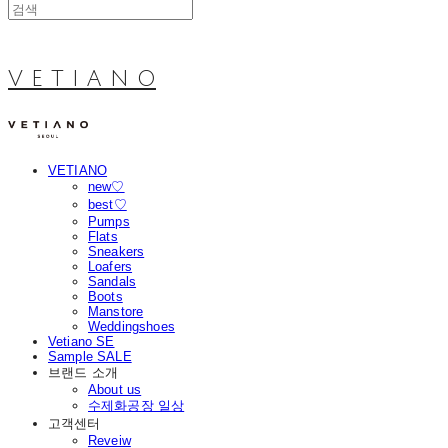
V E T I A N O
VETIANO
new♡
best♡
Pumps
Flats
Sneakers
Loafers
Sandals
Boots
Manstore
Weddingshoes
Vetiano SE
Sample SALE
브랜드 소개
About us
수제화공장 일상
고객센터
Reveiw