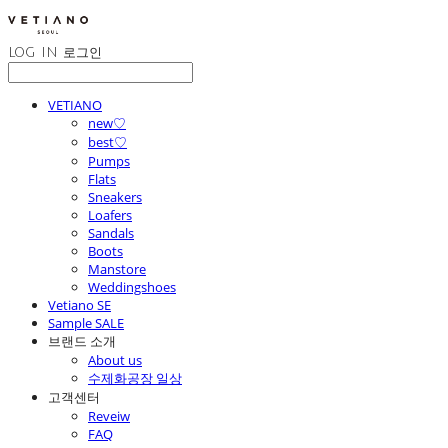
LOG IN
로그인
VETIANO
new♡
best♡
Pumps
Flats
Sneakers
Loafers
Sandals
Boots
Manstore
Weddingshoes
Vetiano SE
Sample SALE
브랜드 소개
About us
수제화공장 일상
고객센터
Reveiw
FAQ