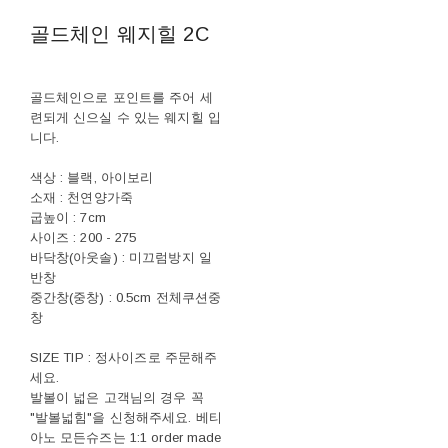
골드체인 웨지힐 2C
골드체인으로 포인트를 주어 세
련되게 신으실 수 있는 웨지힐 입
니다.
색상 : 블랙, 아이보리
소재 : 천연양가죽
굽높이 : 7cm
사이즈 : 200 - 275
바닥창(아웃솔) : 미끄럼방지 일
반창
중간창(중창) : 0.5cm 전체쿠션중
창
SIZE TIP : 정사이즈로 주문해주
세요.
발볼이 넓은 고객님의 경우 꼭
"발볼넓힘"을 신청해주세요. 베티
아노 모든슈즈는 1:1 order made