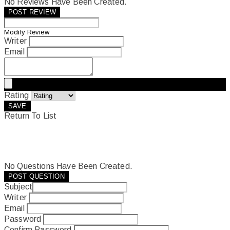
No Reviews Have Been Created.
POST REVIEW
Modify Review
Writer
Email
Rating
SAVE
Return To List
No Questions Have Been Created.
POST QUESTION
Subject
Writer
Email
Password
Confirm Password