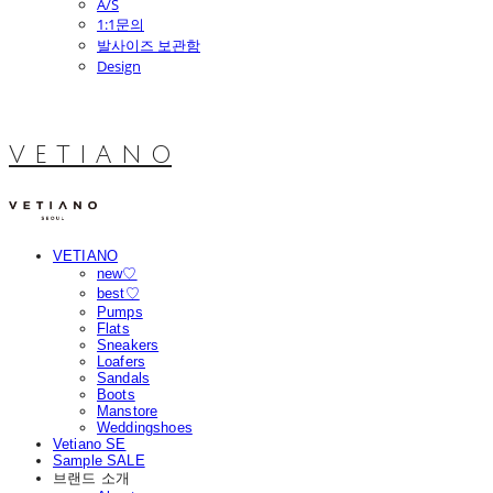
A/S
1:1문의
발사이즈 보관함
Design
V E T I A N O
VETIANO
new♡
best♡
Pumps
Flats
Sneakers
Loafers
Sandals
Boots
Manstore
Weddingshoes
Vetiano SE
Sample SALE
브랜드 소개