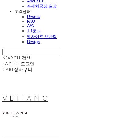
About us
수제화공장 일상
고객센터
Reveiw
FAQ
A/S
1:1문의
발사이즈 보관함
Design
Search
검색
Log In
로그인
Cart
장바구니
V E T I A N O