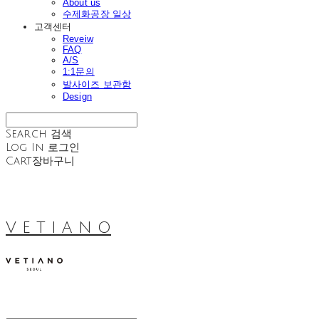
About us
수제화공장 일상
고객센터
Reveiw
FAQ
A/S
1:1문의
발사이즈 보관함
Design
Search
검색
Log In
로그인
Cart
장바구니
V E T I A N O