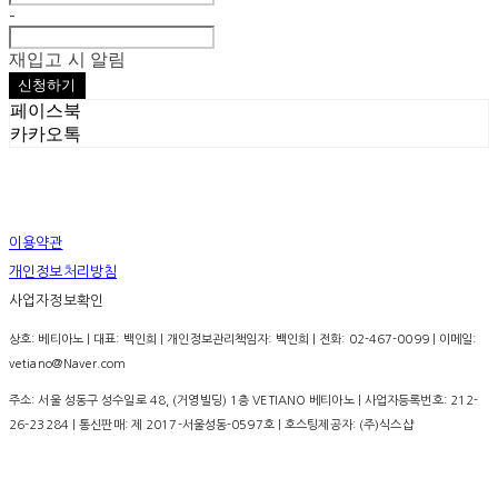
-
재입고 시 알림
신청하기
페이스북
카카오톡
이용약관
개인정보처리방침
사업자정보확인
상호: 베티아노 | 대표: 백인희 | 개인정보관리책임자: 백인희 | 전화: 02-467-0099 | 이메일:
vetiano@Naver.com
주소: 서울 성동구 성수일로 48, (거영빌딩) 1층 VETIANO 베티아노 | 사업자등록번호:
212-
26-23284
| 통신판매:
제 2017-서울성동-0597호
| 호스팅제공자: (주)식스샵