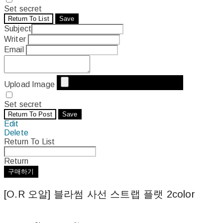
Set secret
Return To List
Save
Subject
Writer
Email
Upload Image
Set secret
Return To Post
Save
Edit
Delete
Return To List
Return
구매하기
[O.R 오알] 블라썸 사선 스트랩 플랫 2color