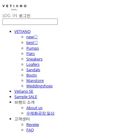
LOG IN
로그인
VETIANO
new♡
best♡
Pumps
Flats
Sneakers
Loafers
Sandals
Boots
Manstore
Weddingshoes
Vetiano SE
Sample SALE
브랜드 소개
About us
수제화공장 일상
고객센터
Reveiw
FAQ