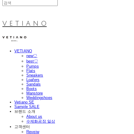
V E T I A N O
VETIANO
new♡
best♡
Pumps
Flats
Sneakers
Loafers
Sandals
Boots
Manstore
Weddingshoes
Vetiano SE
Sample SALE
브랜드 소개
About us
수제화공장 일상
고객센터
Reveiw