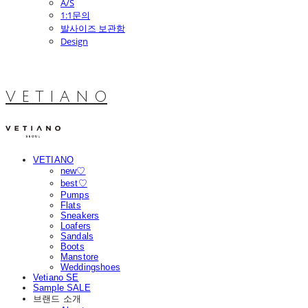
A/S
1:1문의
발사이즈 보관함
Design
V E T I A N O
VETIANO
new♡
best♡
Pumps
Flats
Sneakers
Loafers
Sandals
Boots
Manstore
Weddingshoes
Vetiano SE
Sample SALE
브랜드 소개