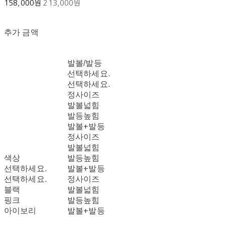
158,000원
213,000원
추가 금액
발볼/발등
선택하세요.
선택하세요.
정사이즈
발볼넓힘
발등높힘
발볼+발등
정사이즈
발볼넓힘
색상
발등높힘
선택하세요.
발볼+발등
선택하세요.
정사이즈
블랙
발볼넓힘
핑크
발등높힘
아이보리
발볼+발등