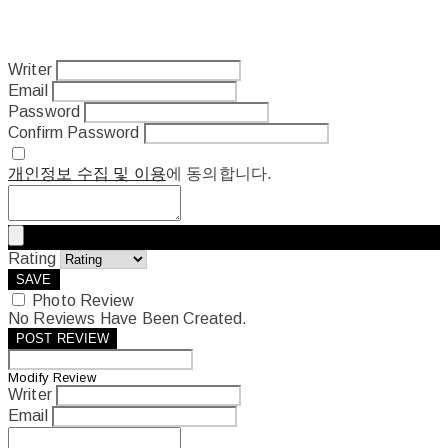
Writer
Email
Password
Confirm Password
개인정보 수집 및 이용
에 동의합니다.
Rating
SAVE
Photo Review
No Reviews Have Been Created.
POST REVIEW
Modify Review
Writer
Email