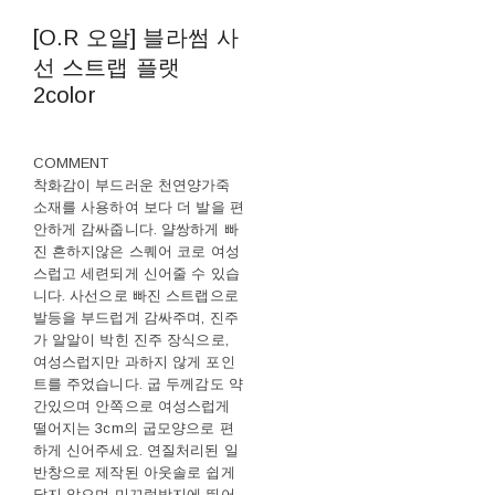
[O.R 오알] 블라썸 사
선 스트랩 플랫
2color
COMMENT
착화감이 부드러운 천연양가죽
소재를 사용하여 보다 더 발을 편
안하게 감싸줍니다. 얄쌍하게 빠
진 흔하지않은 스퀘어 코로 여성
스럽고 세련되게 신어줄 수 있습
니다. 사선으로 빠진 스트랩으로
발등을 부드럽게 감싸주며, 진주
가 알알이 박힌 진주 장식으로,
여성스럽지만 과하지 않게 포인
트를 주었습니다. 굽 두께감도 약
간있으며 안쪽으로 여성스럽게
떨어지는 3cm의 굽모양으로 편
하게 신어주세요. 연질처리된 일
반창으로 제작된 아웃솔로 쉽게
닳지 않으며 미끄럼방지에 뛰어