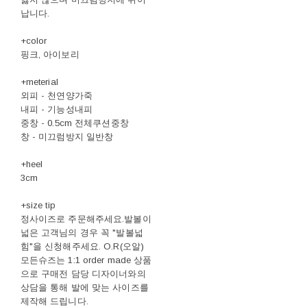
납니다.
+color
핑크, 아이보리
+meterial
외피 - 천연양가죽
내피 - 기능성내피
중창 - 0.5cm 전체쿠션중창
창 - 미끄럼방지 일반창
+heel
3cm
+size tip
정사이즈로 주문해주세요.발볼이
넓은 고객님의 경우 꼭 "발볼넓
힘"을 신청해주세요. O.R(오알)
모든슈즈는 1:1 order made 상품
으로 구매전 담당 디자이너와의
상담을 통해 발에 맞는 사이즈를
제작해 드립니다.