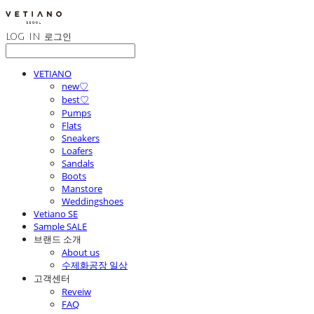
LOG IN
로그인
VETIANO
new♡
best♡
Pumps
Flats
Sneakers
Loafers
Sandals
Boots
Manstore
Weddingshoes
Vetiano SE
Sample SALE
브랜드 소개
About us
수제화공장 일상
고객센터
Reveiw
FAQ