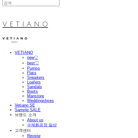
V E T I A N O
VETIANO
new♡
best♡
Pumps
Flats
Sneakers
Loafers
Sandals
Boots
Manstore
Weddingshoes
Vetiano SE
Sample SALE
브랜드 소개
About us
수제화공장 일상
고객센터
Reveiw