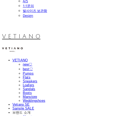
A/S
1:1문의
발사이즈 보관함
Design
V E T I A N O
VETIANO
new♡
best♡
Pumps
Flats
Sneakers
Loafers
Sandals
Boots
Manstore
Weddingshoes
Vetiano SE
Sample SALE
브랜드 소개