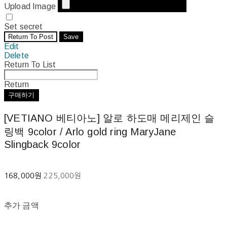
Upload Image
Set secret
Return To Post
Save
Edit
Delete
Return To List
Return
구매하기
[VETIANO 베티아노] 알로 하도매 메리제인 슬
링백 9color / Arlo gold ring MaryJane
Slingback 9color
168,000원
225,000원
추가 금액