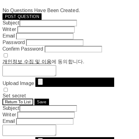
No Questions Have Been Created.
POST QUESTION
Subject
Writer
Email
Password
Confirm Password
개인정보 수집 및 이용
에 동의합니다.
Upload Image
Set secret
Return To List
Save
Subject
Writer
Email