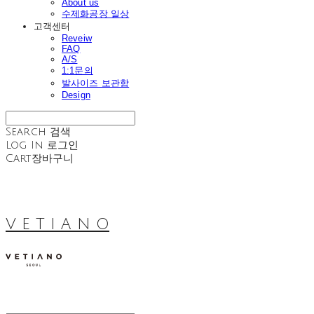
About us
수제화공장 일상
고객센터
Reveiw
FAQ
A/S
1:1문의
발사이즈 보관함
Design
Search
검색
Log In
로그인
Cart
장바구니
V E T I A N O