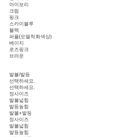
아이보리
크림
핑크
스카이블루
블랙
퍼플(모델착화색상)
베이지
로즈핑크
브라운
발볼/발등
선택하세요.
선택하세요.
정사이즈
발볼넓힘
발등높힘
발볼+발등
정사이즈
발볼넓힘
발등높힘