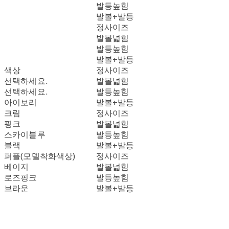
발등높힘
발볼+발등
정사이즈
발볼넓힘
발등높힘
발볼+발등
색상
정사이즈
선택하세요.
발볼넓힘
선택하세요.
발등높힘
아이보리
발볼+발등
크림
정사이즈
핑크
발볼넓힘
스카이블루
발등높힘
블랙
발볼+발등
퍼플(모델착화색상)
정사이즈
베이지
발볼넓힘
로즈핑크
발등높힘
브라운
발볼+발등