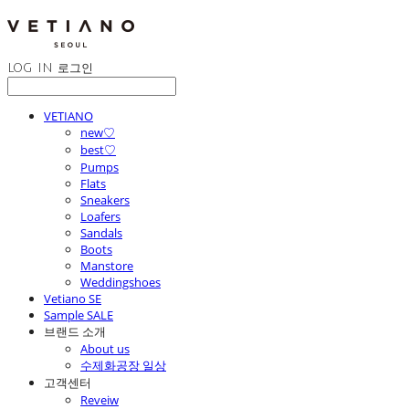
LOG IN
로그인
VETIANO
new♡
best♡
Pumps
Flats
Sneakers
Loafers
Sandals
Boots
Manstore
Weddingshoes
Vetiano SE
Sample SALE
브랜드 소개
About us
수제화공장 일상
고객센터
Reveiw