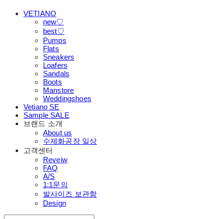
VETIANO
new♡
best♡
Pumps
Flats
Sneakers
Loafers
Sandals
Boots
Manstore
Weddingshoes
Vetiano SE
Sample SALE
브랜드 소개
About us
수제화공장 일상
고객센터
Reveiw
FAQ
A/S
1:1문의
발사이즈 보관함
Design