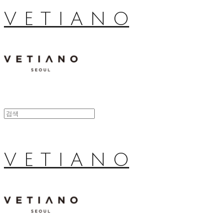
V E T I A N O
V E T I A N O