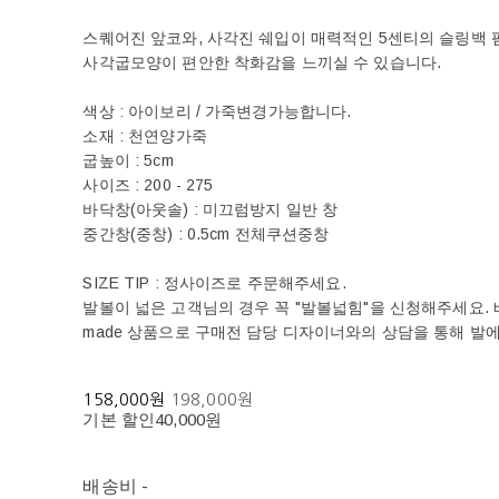
스퀘어진 앞코와, 사각진 쉐입이 매력적인 5센티의 슬링백
사각굽모양이 편안한 착화감을 느끼실 수 있습니다.
색상 : 아이보리 / 가죽변경가능합니다.
소재 : 천연양가죽
굽높이 : 5cm
사이즈 : 200 - 275
바닥창(아웃솔) : 미끄럼방지 일반 창
중간창(중창) : 0.5cm 전체쿠션중창
SIZE TIP : 정사이즈로 주문해주세요.
발볼이 넓은 고객님의 경우 꼭 "발볼넓힘"을 신청해주세요. 베티
made 상품으로 구매전 담당 디자이너와의 상담을 통해 발
158,000원
198,000원
기본 할인
40,000원
배송비
-