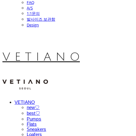
FAQ
A/S
1:1문의
발사이즈 보관함
Design
V E T I A N O
VETIANO
new♡
best♡
Pumps
Flats
Sneakers
Loafers