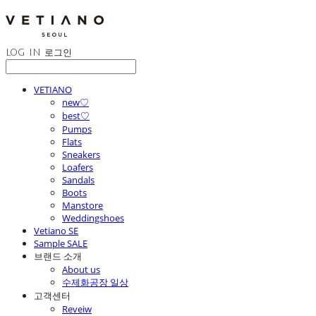
LOG IN
로그인
VETIANO
new♡
best♡
Pumps
Flats
Sneakers
Loafers
Sandals
Boots
Manstore
Weddingshoes
Vetiano SE
Sample SALE
브랜드 소개
About us
수제화공장 일상
고객센터
Reveiw