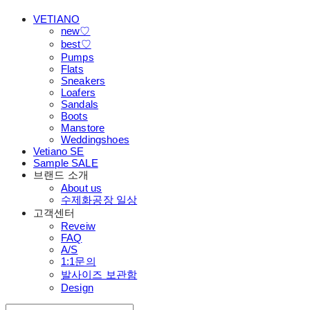
VETIANO
new♡
best♡
Pumps
Flats
Sneakers
Loafers
Sandals
Boots
Manstore
Weddingshoes
Vetiano SE
Sample SALE
브랜드 소개
About us
수제화공장 일상
고객센터
Reveiw
FAQ
A/S
1:1문의
발사이즈 보관함
Design