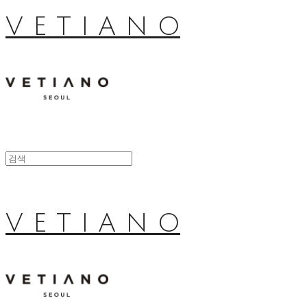
V E T I A N O
V E T I A N O