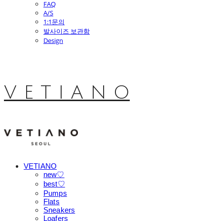
FAQ
A/S
1:1문의
발사이즈 보관함
Design
V E T I A N O
VETIANO
new♡
best♡
Pumps
Flats
Sneakers
Loafers