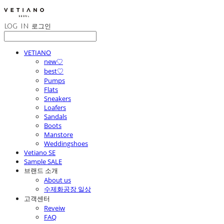
LOG IN
로그인
VETIANO
new♡
best♡
Pumps
Flats
Sneakers
Loafers
Sandals
Boots
Manstore
Weddingshoes
Vetiano SE
Sample SALE
브랜드 소개
About us
수제화공장 일상
고객센터
Reveiw
FAQ