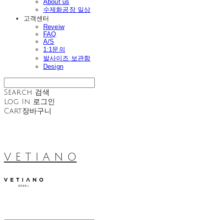
About us
수제화공장 일상
고객센터
Reveiw
FAQ
A/S
1:1문의
발사이즈 보관함
Design
Search
검색
Log In
로그인
Cart
장바구니
V E T I A N O