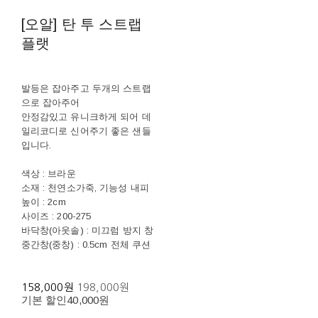
[오알] 탄 투 스트랩
플랫
발등은 잡아주고 두개의 스트랩
으로 잡아주어
안정감있고 유니크하게 되어 데
일리코디로 신어주기 좋은 샌들
입니다.
색상 : 브라운
소재 : 천연소가죽, 기능성 내피
높이 : 2cm
사이즈 : 200-275
바닥창(아웃솔) : 미끄럼 방지 창
중간창(중창) : 0.5cm 전체 쿠션
158,000원
198,000원
기본 할인
40,000원