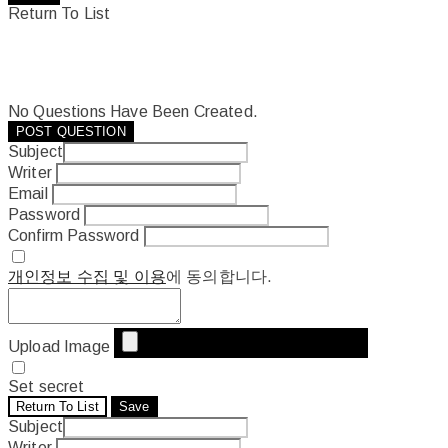
Return To List
No Questions Have Been Created.
POST QUESTION
Subject
Writer
Email
Password
Confirm Password
개인정보 수집 및 이용
에 동의합니다.
Upload Image
Set secret
Return To List
Save
Subject
Writer