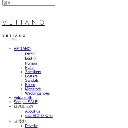
V E T I A N O
VETIANO
new♡
best♡
Pumps
Flats
Sneakers
Loafers
Sandals
Boots
Manstore
Weddingshoes
Vetiano SE
Sample SALE
브랜드 소개
About us
수제화공장 일상
고객센터
Reveiw