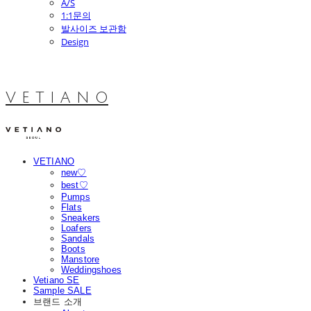
A/S
1:1문의
발사이즈 보관함
Design
V E T I A N O
VETIANO
new♡
best♡
Pumps
Flats
Sneakers
Loafers
Sandals
Boots
Manstore
Weddingshoes
Vetiano SE
Sample SALE
브랜드 소개