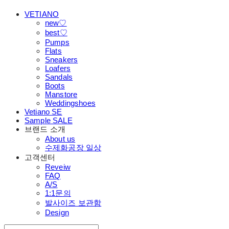
VETIANO
new♡
best♡
Pumps
Flats
Sneakers
Loafers
Sandals
Boots
Manstore
Weddingshoes
Vetiano SE
Sample SALE
브랜드 소개
About us
수제화공장 일상
고객센터
Reveiw
FAQ
A/S
1:1문의
발사이즈 보관함
Design