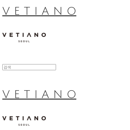
V E T I A N O
V E T I A N O