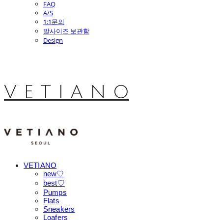
FAQ
A/S
1:1문의
발사이즈 보관함
Design
V E T I A N O
VETIANO
new♡
best♡
Pumps
Flats
Sneakers
Loafers