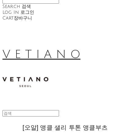
Search
검색
Log In
로그인
Cart
장바구니
V E T I A N O
[오알] 앵클 샐리 투톤 앵클부츠