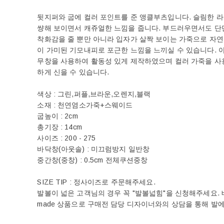
뒷지퍼와 굽에 컬러 포인트를 준 앵클부츠입니다. 슬림한 라
썅해 보이면서 캐쥬얼한 느낌을 줍니다. 부드러우면서도 단
착화감을 줄 뿐만 아니라 입자가 살짝 보이는 가죽으로 자
이 가미된 기모내피로 포근한 느낌을 느끼실 수 있습니다. 
무창을 사용하여 활동성 있게 제작하였으며 컬러 가죽을 
하게 신을 수 있습니다.
색상 : 그린,퍼플,브라운,오렌지,블랙
소재 : 천연염소가죽+스웨이드
굽높이 : 2cm
총기장 : 14cm
사이즈 : 200 - 275
바닥창(아웃솔) : 미끄럼방지 일반창
중간창(중창) : 0.5cm 전체쿠션중창
SIZE TIP : 정사이즈로 주문해주세요.
발볼이 넓은 고객님의 경우 꼭 "발볼넓힘"을 신청해주세요. 베티
made 상품으로 구매전 담당 디자이너와의 상담을 통해 발