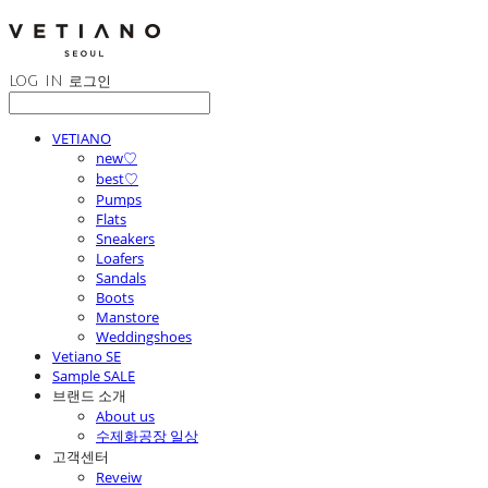
LOG IN
로그인
VETIANO
new♡
best♡
Pumps
Flats
Sneakers
Loafers
Sandals
Boots
Manstore
Weddingshoes
Vetiano SE
Sample SALE
브랜드 소개
About us
수제화공장 일상
고객센터
Reveiw