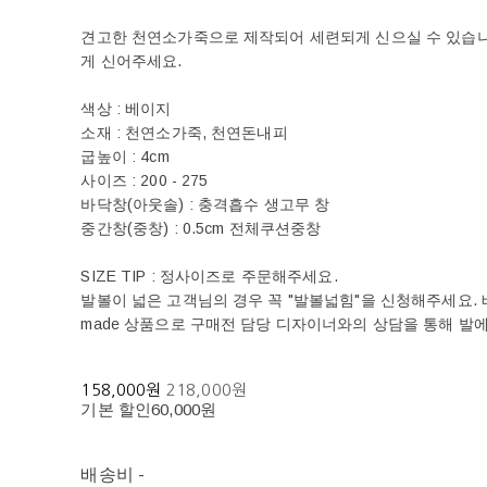
견고한 천연소가죽으로 제작되어 세련되게 신으실 수 있습니
게 신어주세요.
색상 : 베이지
소재 : 천연소가죽, 천연돈내피
굽높이 : 4cm
사이즈 : 200 - 275
바닥창(아웃솔) : 충격흡수 생고무 창
중간창(중창) : 0.5cm 전체쿠션중창
SIZE TIP : 정사이즈로 주문해주세요.
발볼이 넓은 고객님의 경우 꼭 "발볼넓힘"을 신청해주세요. 베티
made 상품으로 구매전 담당 디자이너와의 상담을 통해 발
158,000원
218,000원
기본 할인
60,000원
배송비
-