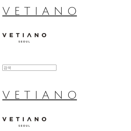
V E T I A N O
V E T I A N O