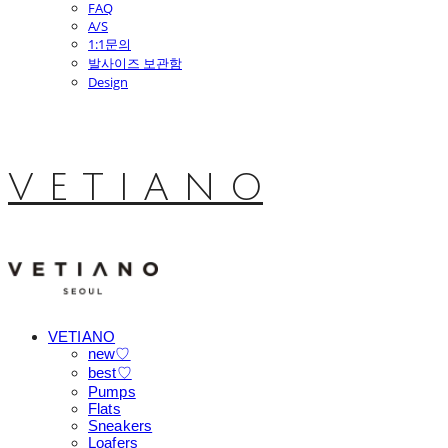
FAQ
A/S
1:1문의
발사이즈 보관함
Design
V E T I A N O
VETIANO
new♡
best♡
Pumps
Flats
Sneakers
Loafers