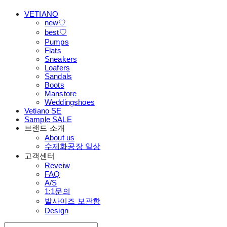
VETIANO
new♡
best♡
Pumps
Flats
Sneakers
Loafers
Sandals
Boots
Manstore
Weddingshoes
Vetiano SE
Sample SALE
브랜드 소개
About us
수제화공장 일상
고객센터
Reveiw
FAQ
A/S
1:1문의
발사이즈 보관함
Design