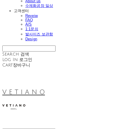
About us
수제화공장 일상
고객센터
Reveiw
FAQ
A/S
1:1문의
발사이즈 보관함
Design
Search
검색
Log In
로그인
Cart
장바구니
V E T I A N O