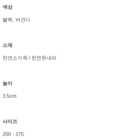
색상
블랙, 버건디
소재
천연소가죽 / 천연돈내피
높이
3.5cm
사이즈
200 - 275