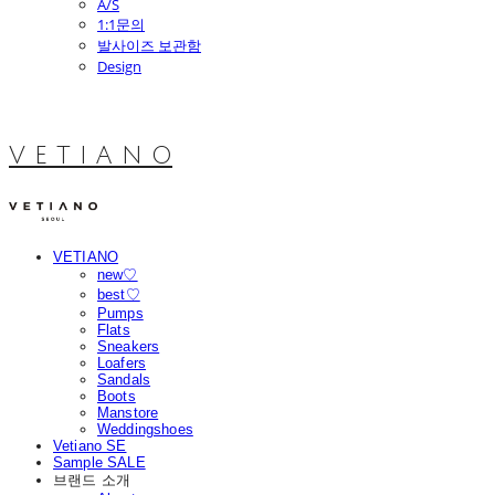
A/S
1:1문의
발사이즈 보관함
Design
V E T I A N O
VETIANO
new♡
best♡
Pumps
Flats
Sneakers
Loafers
Sandals
Boots
Manstore
Weddingshoes
Vetiano SE
Sample SALE
브랜드 소개