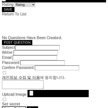
Rating
SAVE
Return To List
No Questions Have Been Created.
POST QUESTION
Subject
Writer
Email
Password
Confirm Password
개인정보 수집 및 이용
에 동의합니다.
Upload Image
Set secret