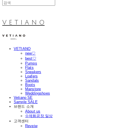
V E T I A N O
VETIANO
new♡
best♡
Pumps
Flats
Sneakers
Loafers
Sandals
Boots
Manstore
Weddingshoes
Vetiano SE
Sample SALE
브랜드 소개
About us
수제화공장 일상
고객센터
Reveiw