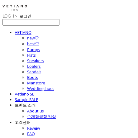
LOG IN
로그인
VETIANO
new♡
best♡
Pumps
Flats
Sneakers
Loafers
Sandals
Boots
Manstore
Weddingshoes
Vetiano SE
Sample SALE
브랜드 소개
About us
수제화공장 일상
고객센터
Reveiw
FAQ