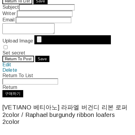
Return To List
Save
Subject
Writer
Email
Upload Image
Set secret
Return To Post
Save
Edit
Delete
Return To List
Return
구매하기
[VETIANO 베티아노] 라파엘 버건디 리본 로퍼
2color / Raphael burgundy ribbon loafers
2color