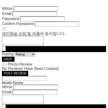
Writer
Email
Password
Confirm Password
개인정보 수집 및 이용
에 동의합니다.
Rating
SAVE
Photo Review
No Reviews Have Been Created.
POST REVIEW
Modify Review
Writer
Email