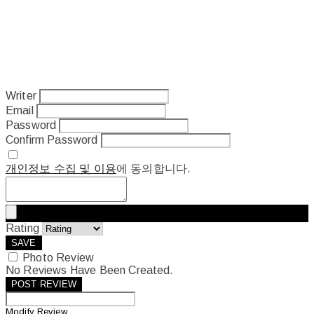
Writer
Email
Password
Confirm Password
개인정보 수집 및 이용
에 동의합니다.
Rating
SAVE
Photo Review
No Reviews Have Been Created.
POST REVIEW
Modify Review