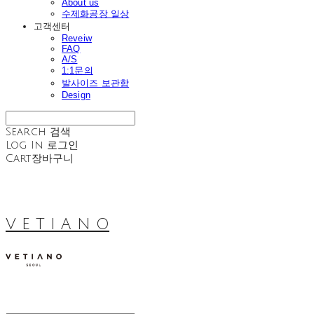
About us
수제화공장 일상
고객센터
Reveiw
FAQ
A/S
1:1문의
발사이즈 보관함
Design
Search
검색
Log In
로그인
Cart
장바구니
V E T I A N O