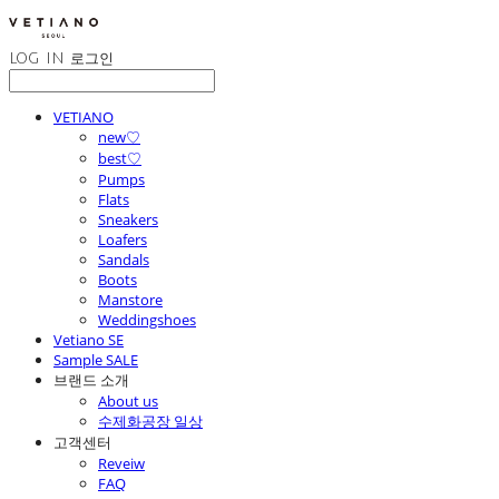
LOG IN
로그인
VETIANO
new♡
best♡
Pumps
Flats
Sneakers
Loafers
Sandals
Boots
Manstore
Weddingshoes
Vetiano SE
Sample SALE
브랜드 소개
About us
수제화공장 일상
고객센터
Reveiw
FAQ