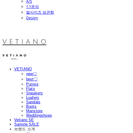
A/S
1:1문의
발사이즈 보관함
Design
V E T I A N O
VETIANO
new♡
best♡
Pumps
Flats
Sneakers
Loafers
Sandals
Boots
Manstore
Weddingshoes
Vetiano SE
Sample SALE
브랜드 소개