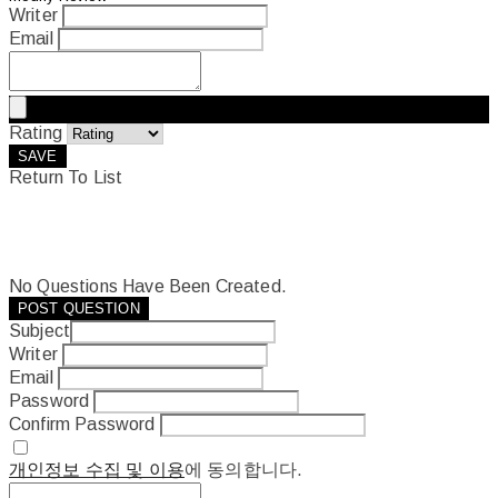
Writer
Email
Rating
SAVE
Return To List
No Questions Have Been Created.
POST QUESTION
Subject
Writer
Email
Password
Confirm Password
개인정보 수집 및 이용
에 동의합니다.