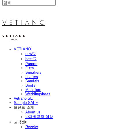
V E T I A N O
VETIANO
new♡
best♡
Pumps
Flats
Sneakers
Loafers
Sandals
Boots
Manstore
Weddingshoes
Vetiano SE
Sample SALE
브랜드 소개
About us
수제화공장 일상
고객센터
Reveiw