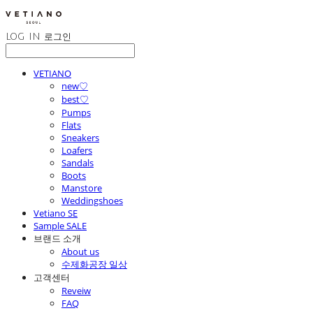
LOG IN
로그인
VETIANO
new♡
best♡
Pumps
Flats
Sneakers
Loafers
Sandals
Boots
Manstore
Weddingshoes
Vetiano SE
Sample SALE
브랜드 소개
About us
수제화공장 일상
고객센터
Reveiw
FAQ