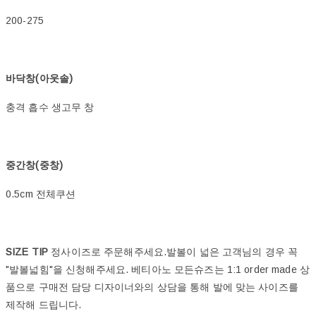
200-275
바닥창(아웃솔)
충격 흡수 생고무 창
중간창(중창)
0.5cm 전체쿠션
SIZE TIP
정사이즈로 주문해주세요.발볼이 넓은 고객님의 경우 꼭
"발볼넓힘"을 신청해주세요. 베티아노 모든슈즈는 1:1 order made 상
품으로 구매전 담당 디자이너와의 상담을 통해 발에 맞는 사이즈를
제작해 드립니다.