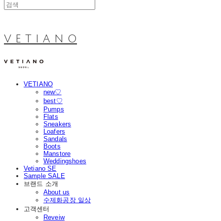
V E T I A N O
VETIANO
new♡
best♡
Pumps
Flats
Sneakers
Loafers
Sandals
Boots
Manstore
Weddingshoes
Vetiano SE
Sample SALE
브랜드 소개
About us
수제화공장 일상
고객센터
Reveiw