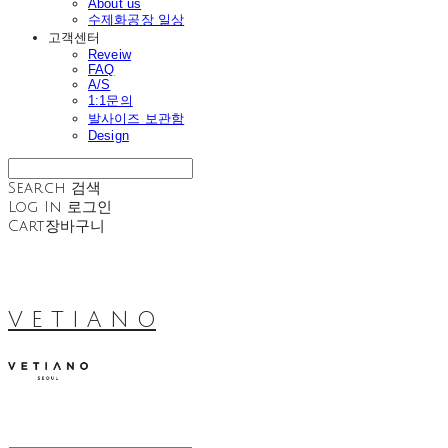
About us
수제화공장 일상
고객센터
Reveiw
FAQ
A/S
1:1문의
발사이즈 보관함
Design
Search
검색
Log In
로그인
Cart
장바구니
V E T I A N O