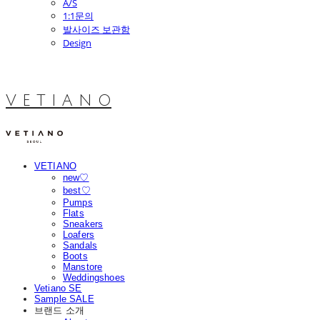
A/S
1:1문의
발사이즈 보관함
Design
V E T I A N O
VETIANO
new♡
best♡
Pumps
Flats
Sneakers
Loafers
Sandals
Boots
Manstore
Weddingshoes
Vetiano SE
Sample SALE
브랜드 소개