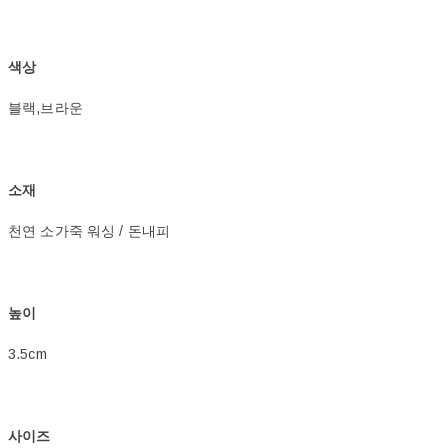
색상
블랙,브라운
소재
천연 소가죽 워싱 / 돈내피
높이
3.5cm
사이즈