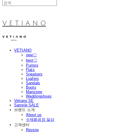
V E T I A N O
VETIANO
new♡
best♡
Pumps
Flats
Sneakers
Loafers
Sandals
Boots
Manstore
Weddingshoes
Vetiano SE
Sample SALE
브랜드 소개
About us
수제화공장 일상
고객센터
Reveiw