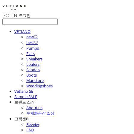
LOG IN
로그인
VETIANO
new♡
best♡
Pumps
Flats
Sneakers
Loafers
Sandals
Boots
Manstore
Weddingshoes
Vetiano SE
Sample SALE
브랜드 소개
About us
수제화공장 일상
고객센터
Reveiw
FAQ