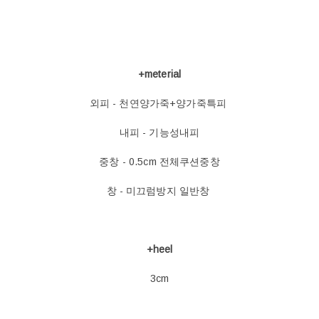
+meterial
외피 - 천연양가죽+양가죽특피
내피 - 기능성내피
중창 - 0.5cm 전체쿠션중창
창 - 미끄럼방지 일반창
+heel
3cm