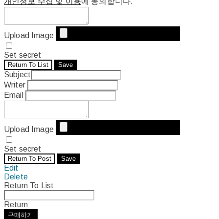
개인정보 수집 및 이용
에 동의합니다.
Upload Image
Set secret
Return To List
Save
Subject
Writer
Email
Upload Image
Set secret
Return To Post
Save
Edit
Delete
Return To List
Return
구매하기