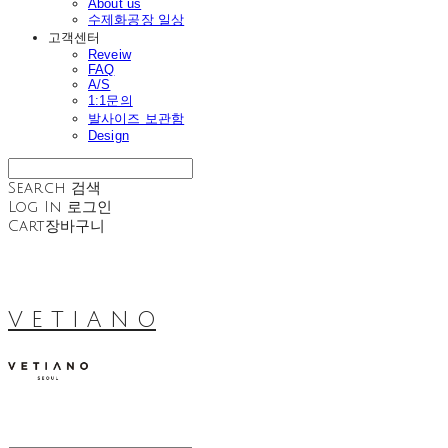
About us
수제화공장 일상
고객센터
Reveiw
FAQ
A/S
1:1문의
발사이즈 보관함
Design
Search
검색
Log In
로그인
Cart
장바구니
V E T I A N O