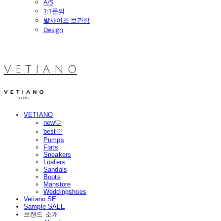
A/S
1:1문의
발사이즈 보관함
Design
V E T I A N O
VETIANO
new♡
best♡
Pumps
Flats
Sneakers
Loafers
Sandals
Boots
Manstore
Weddingshoes
Vetiano SE
Sample SALE
브랜드 소개