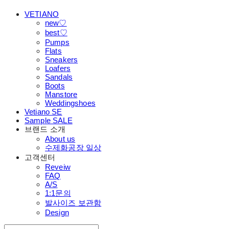
VETIANO
new♡
best♡
Pumps
Flats
Sneakers
Loafers
Sandals
Boots
Manstore
Weddingshoes
Vetiano SE
Sample SALE
브랜드 소개
About us
수제화공장 일상
고객센터
Reveiw
FAQ
A/S
1:1문의
발사이즈 보관함
Design