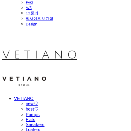
FAQ
A/S
1:1문의
발사이즈 보관함
Design
V E T I A N O
VETIANO
new♡
best♡
Pumps
Flats
Sneakers
Loafers