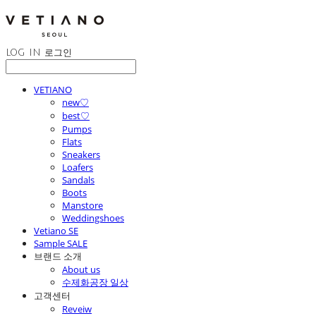
LOG IN
로그인
VETIANO
new♡
best♡
Pumps
Flats
Sneakers
Loafers
Sandals
Boots
Manstore
Weddingshoes
Vetiano SE
Sample SALE
브랜드 소개
About us
수제화공장 일상
고객센터
Reveiw