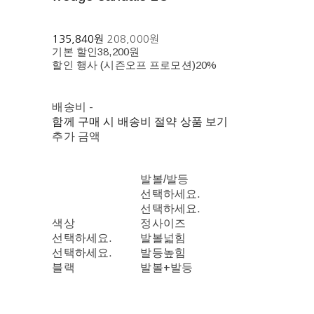
135,840원
208,000원
기본 할인
38,200원
할인 행사 (시즌오프 프로모션)
20%
배송비
-
함께 구매 시 배송비 절약 상품 보기
추가 금액
발볼/발등
선택하세요.
선택하세요.
색상
정사이즈
선택하세요.
발볼넓힘
선택하세요.
발등높힘
블랙
발볼+발등