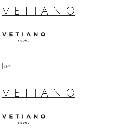
V E T I A N O
V E T I A N O