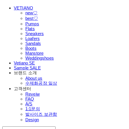
VETIANO
new♡
best♡
Pumps
Flats
Sneakers
Loafers
Sandals
Boots
Manstore
Weddingshoes
Vetiano SE
Sample SALE
브랜드 소개
About us
수제화공장 일상
고객센터
Reveiw
FAQ
A/S
1:1문의
발사이즈 보관함
Design