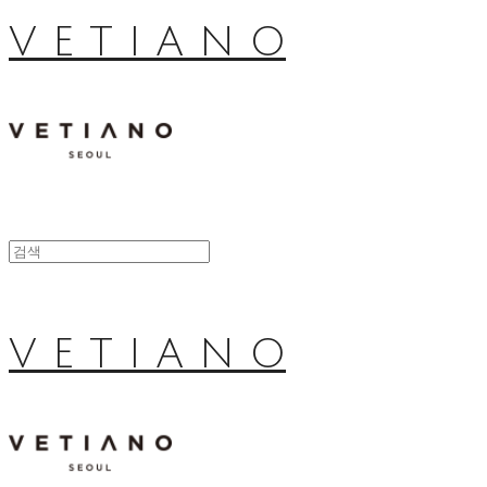
V E T I A N O
V E T I A N O