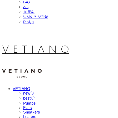
FAQ
A/S
1:1문의
발사이즈 보관함
Design
V E T I A N O
VETIANO
new♡
best♡
Pumps
Flats
Sneakers
Loafers