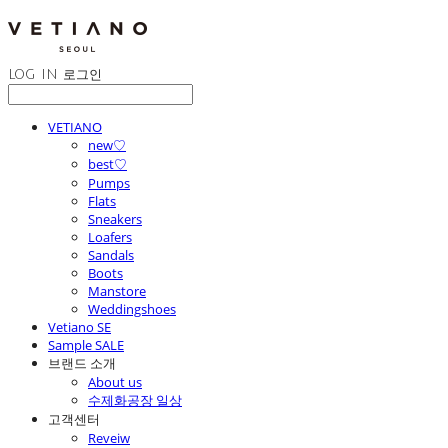
LOG IN
로그인
VETIANO
new♡
best♡
Pumps
Flats
Sneakers
Loafers
Sandals
Boots
Manstore
Weddingshoes
Vetiano SE
Sample SALE
브랜드 소개
About us
수제화공장 일상
고객센터
Reveiw