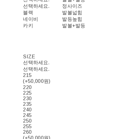
선택하세요.
정사이즈
블랙
발볼넓힘
네이비
발등높힘
카키
발볼+발등
SIZE
선택하세요.
선택하세요.
215
(+50,000원)
220
225
230
235
240
245
250
255
260
(+50,000원)