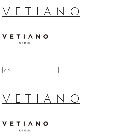
V E T I A N O
V E T I A N O