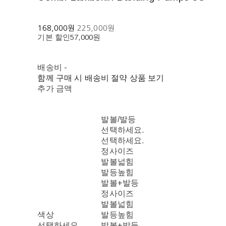
168,000원
225,000원
기본 할인
57,000원
배송비
-
함께 구매 시 배송비 절약 상품 보기
추가 금액
발볼/발등
선택하세요.
선택하세요.
정사이즈
발볼넓힘
발등높힘
발볼+발등
정사이즈
발볼넓힘
색상
발등높힘
선택하세요.
발볼+발등