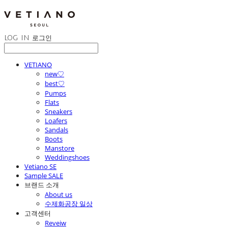
LOG IN
로그인
VETIANO
new♡
best♡
Pumps
Flats
Sneakers
Loafers
Sandals
Boots
Manstore
Weddingshoes
Vetiano SE
Sample SALE
브랜드 소개
About us
수제화공장 일상
고객센터
Reveiw