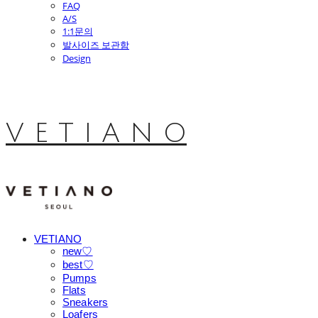
FAQ
A/S
1:1문의
발사이즈 보관함
Design
V E T I A N O
VETIANO
new♡
best♡
Pumps
Flats
Sneakers
Loafers