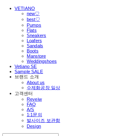
VETIANO
new♡
best♡
Pumps
Flats
Sneakers
Loafers
Sandals
Boots
Manstore
Weddingshoes
Vetiano SE
Sample SALE
브랜드 소개
About us
수제화공장 일상
고객센터
Reveiw
FAQ
A/S
1:1문의
발사이즈 보관함
Design