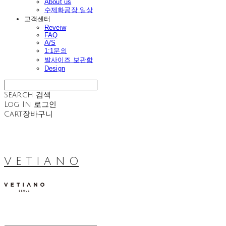
About us
수제화공장 일상
고객센터
Reveiw
FAQ
A/S
1:1문의
발사이즈 보관함
Design
Search
검색
Log In
로그인
Cart
장바구니
V E T I A N O