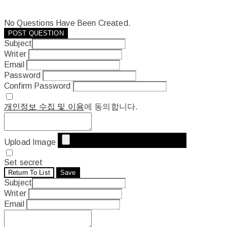
No Questions Have Been Created.
POST QUESTION
Subject
Writer
Email
Password
Confirm Password
개인정보 수집 및 이용
에 동의합니다.
Upload Image
Set secret
Return To List
Save
Subject
Writer
Email