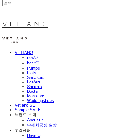
V E T I A N O
VETIANO
new♡
best♡
Pumps
Flats
Sneakers
Loafers
Sandals
Boots
Manstore
Weddingshoes
Vetiano SE
Sample SALE
브랜드 소개
About us
수제화공장 일상
고객센터
Reveiw