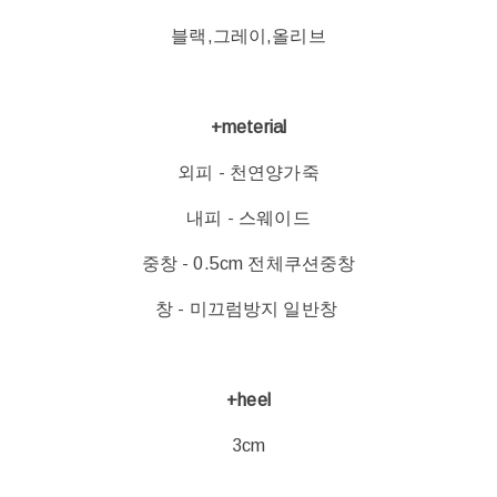
블랙,그레이,올리브
+meterial
외피 - 천연양가죽
내피 - 스웨이드
중창 - 0.5cm 전체쿠션중창
창 - 미끄럼방지 일반창
+heel
3cm