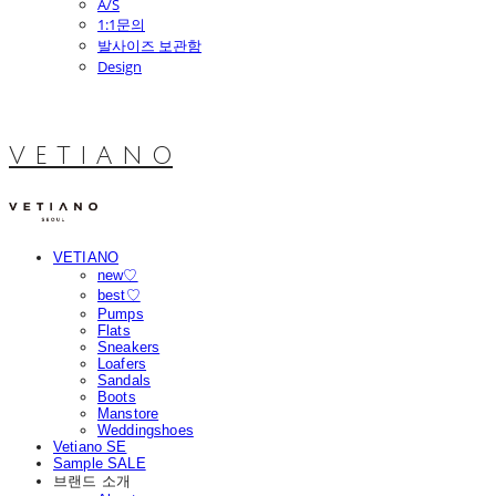
A/S
1:1문의
발사이즈 보관함
Design
V E T I A N O
VETIANO
new♡
best♡
Pumps
Flats
Sneakers
Loafers
Sandals
Boots
Manstore
Weddingshoes
Vetiano SE
Sample SALE
브랜드 소개