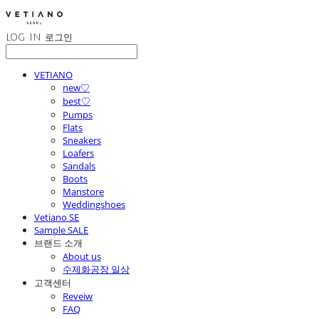
LOG IN
로그인
VETIANO
new♡
best♡
Pumps
Flats
Sneakers
Loafers
Sandals
Boots
Manstore
Weddingshoes
Vetiano SE
Sample SALE
브랜드 소개
About us
수제화공장 일상
고객센터
Reveiw
FAQ