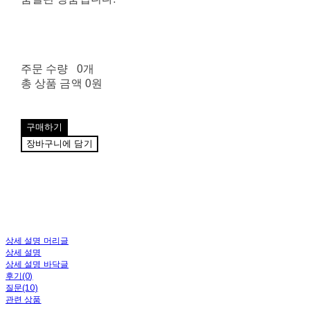
주문 수량
0개
총 상품 금액
0원
구매하기
장바구니에 담기
상세 설명 머리글
상세 설명
상세 설명 바닥글
후기(0)
질문(10)
관련 상품