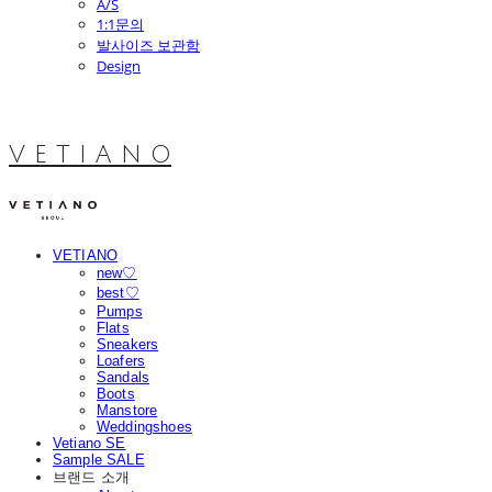
A/S
1:1문의
발사이즈 보관함
Design
V E T I A N O
VETIANO
new♡
best♡
Pumps
Flats
Sneakers
Loafers
Sandals
Boots
Manstore
Weddingshoes
Vetiano SE
Sample SALE
브랜드 소개