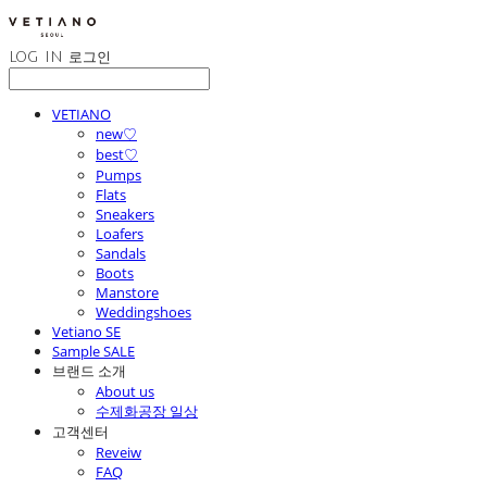
LOG IN
로그인
VETIANO
new♡
best♡
Pumps
Flats
Sneakers
Loafers
Sandals
Boots
Manstore
Weddingshoes
Vetiano SE
Sample SALE
브랜드 소개
About us
수제화공장 일상
고객센터
Reveiw
FAQ