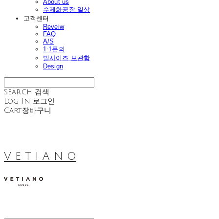
About us
수제화공장 일상
고객센터
Reveiw
FAQ
A/S
1:1문의
발사이즈 보관함
Design
Search
검색
Log In
로그인
Cart
장바구니
V E T I A N O