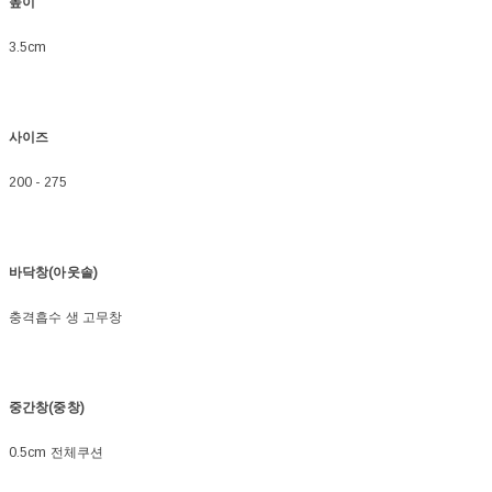
높이
3.5cm
사이즈
200 - 275
바닥창(아웃솔)
충격흡수 생 고무창
중간창(중창)
0.5cm 전체쿠션