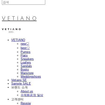
V E T I A N O
VETIANO
new♡
best♡
Pumps
Flats
Sneakers
Loafers
Sandals
Boots
Manstore
Weddingshoes
Vetiano SE
Sample SALE
브랜드 소개
About us
수제화공장 일상
고객센터
Reveiw